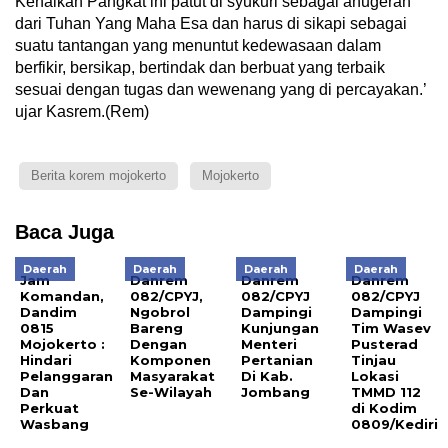
Kenaikan Pangkat ini patut di syukuri sebagai anugerah
dari Tuhan Yang Maha Esa dan harus di sikapi sebagai
suatu tantangan yang menuntut kedewasaan dalam
berfikir, bersikap, bertindak dan berbuat yang terbaik
sesuai dengan tugas dan wewenang yang di percayakan.’
ujar Kasrem.(Rem)
Berita korem mojokerto
Mojokerto
Baca Juga
Daerah
Daerah
Daerah
Daerah
Jam
Danrem
Danrem
Danrem
Komandan,
082/CPYJ,
082/CPYJ
082/CPYJ
Dandim
Ngobrol
Dampingi
Dampingi
0815
Bareng
Kunjungan
Tim Wasev
Mojokerto :
Dengan
Menteri
Pusterad
Hindari
Komponen
Pertanian
Tinjau
Pelanggaran
Masyarakat
Di Kab.
Lokasi
Dan
Se-Wilayah
Jombang
TMMD 112
Perkuat
di Kodim
Wasbang
0809/Kediri