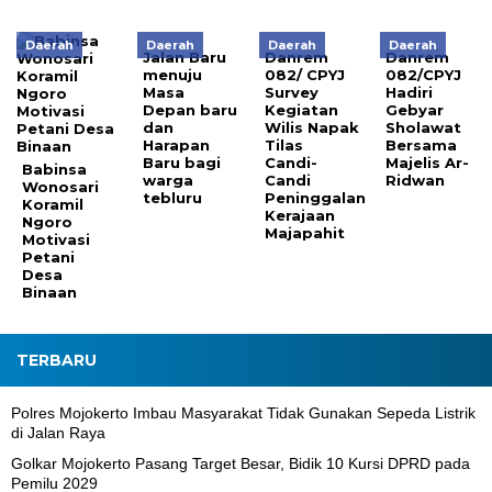
Daerah
Daerah
Daerah
Daerah
Jalan Baru
Danrem
Danrem
menuju
082/ CPYJ
082/CPYJ
Masa
Survey
Hadiri
Depan baru
Kegiatan
Gebyar
dan
Wilis Napak
Sholawat
Harapan
Tilas
Bersama
Baru bagi
Candi-
Majelis Ar-
Babinsa
warga
Candi
Ridwan
Wonosari
tebluru
Peninggalan
Koramil
Kerajaan
Ngoro
Majapahit
Motivasi
Petani
Desa
Binaan
TERBARU
Polres Mojokerto Imbau Masyarakat Tidak Gunakan Sepeda Listrik
di Jalan Raya
Golkar Mojokerto Pasang Target Besar, Bidik 10 Kursi DPRD pada
Pemilu 2029