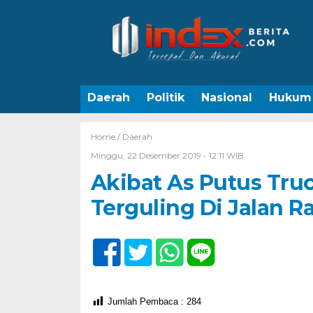
Daerah
Politik
Nasional
Hukum
Home /
Daerah
Minggu, 22 Desember 2019 - 12:11 WIB
Akibat As Putus Tr
Terguling Di Jalan R
Jumlah Pembaca :
284