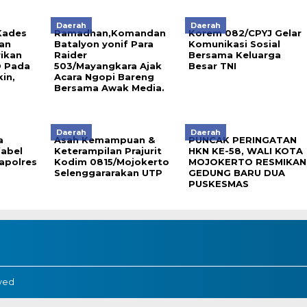
Daerah
Daerah
Kades
Ramadhan,Komandan
Korem 082/CPYJ Gelar
’an
Batalyon yonif Para
Komunikasi Sosial
ikan
Raider
Bersama Keluarga
D Pada
503/Mayangkara Ajak
Besar TNI
in,
Acara Ngopi Bareng
Bersama Awak Media.
Daerah
Daerah
a
Asah Kemampuan &
PUNCAK PERINGATAN
abel
Keterampilan Prajurit
HKN KE-58, WALI KOTA
apolres
Kodim 0815/Mojokerto
MOJOKERTO RESMIKAN
Selenggararakan UTP
GEDUNG BARU DUA
PUSKESMAS
rved