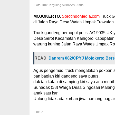
Foto Truk Terguling Akibat As Putus
MOJOKERTO
,
SorotIndoMedia.com
Truck G
di Jalan Raya Desa Wates Umpak Trowulan K
Truck gandeng bernopol polisi AG 9035 UK 
Desa Serot Kecamatan Kanigoro Kabupaten Bl
warung kuning Jalan Raya Wates Umpak Rod
READ
Danrem 082/CPYJ Mojokerto Bers
Agus pengemudi truck mengatakan pokpan saya
ban bagian kiri gandeng saya putus .
dak tau kalau di samping kiri saya ada mob
Suhadak (38) Warga Desa Singosari Malang
anak satu istri ,
Untung tidak ada korban jiwa namung bagia
Foto 2