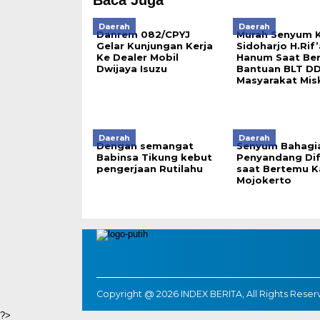
Baca Juga
Daerah
Daerah
Danrem 082/CPYJ
Murah Senyum 
Gelar Kunjungan Kerja
Sidoharjo H.Rif
Ke Dealer Mobil
Hanum Saat Ber
Dwijaya Isuzu
Bantuan BLT D
Masyarakat Misk
Daerah
Daerah
Dengan semangat
Senyum Bahagi
Babinsa Tikung kebut
Penyandang Dif
pengerjaan Rutilahu
saat Bertemu K
Mojokerto
Copyright @ 2026 INDEX BERITA, All Rights Rese
?>