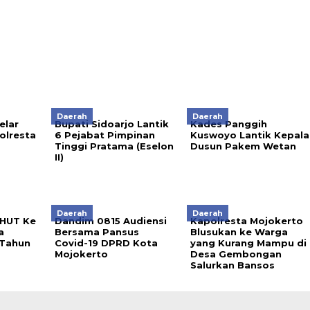
Daerah
Daerah
elar
Bupati Sidoarjo Lantik
Kades Panggih
olresta
6 Pejabat Pimpinan
Kuswoyo Lantik Kepala
Tinggi Pratama (Eselon
Dusun Pakem Wetan
II)
Daerah
Daerah
 HUT Ke
Dandim 0815 Audiensi
Kapolresta Mojokerto
a
Bersama Pansus
Blusukan ke Warga
 Tahun
Covid-19 DPRD Kota
yang Kurang Mampu di
Mojokerto
Desa Gembongan
Salurkan Bansos