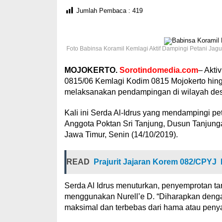
Jumlah Pembaca :
419
Foto Babinsa Koramil Kemlagi Aktif Dampingi Petani Jag
MOJOKERTO.
Sorotindomedia.com
– Akti
0815/06 Kemlagi Kodim 0815 Mojokerto hingg
melaksanakan pendampingan di wilayah de
Kali ini Serda Al-Idrus yang mendampingi pe
Anggota Poktan Sri Tanjung, Dusun Tanjun
Jawa Timur, Senin (14/10/2019).
READ
Prajurit Jajaran Korem 082/CPYJ
Serda Al Idrus menuturkan, penyemprotan ta
menggunakan Nurell’e D. “Diharapkan denga
maksimal dan terbebas dari hama atau penyak