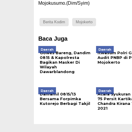
Mojokusumo.(Dim/Syim)
Berita Kodim
Mojokerto
Baca Juga
Daerah
Daerah
Gowes Bareng, Dandim
Itwasum Polri G
0815 & Kapolresta
Audit PNBP di P
Bagikan Masker Di
Mojokerto
Wilayah
Dawarblandong
Daerah
Daerah
Danramil 0815/13
Acara Syukuran
Bersama Forpimka
75 Persit Kartik
Kutorejo Berbagi Takjil
Chandra Kirana
2021