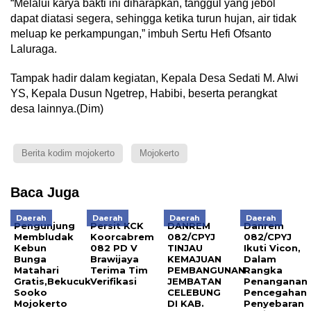
“Melalui karya bakti ini diharapkan, tanggul yang jebol
dapat diatasi segera, sehingga ketika turun hujan, air tidak
meluap ke perkampungan,” imbuh Sertu Hefi Ofsanto
Laluraga.
Tampak hadir dalam kegiatan, Kepala Desa Sedati M. Alwi
YS, Kepala Dusun Ngetrep, Habibi, beserta perangkat
desa lainnya.(Dim)
Berita kodim mojokerto
Mojokerto
Baca Juga
Daerah
Daerah
Daerah
Daerah
Pengunjung
Persit KCK
DANREM
Danrem
Membludak
Koorcabrem
082/CPYJ
082/CPYJ
Kebun
082 PD V
TINJAU
Ikuti Vicon,
Bunga
Brawijaya
KEMAJUAN
Dalam
Matahari
Terima Tim
PEMBANGUNAN
Rangka
Gratis,Bekucuk
Verifikasi
JEMBATAN
Penanganan
Sooko
CELEBUNG
Pencegahan
Mojokerto
DI KAB.
Penyebaran