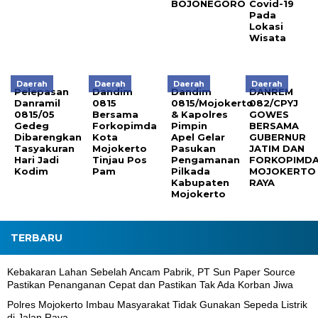
BOJONEGORO
Covid-19
Pada
Lokasi
Wisata
Daerah
Daerah
Daerah
Daerah
Pelepasan
Dandim
Dandim
DANREM
Danramil
0815
0815/Mojokerto
082/CPYJ
0815/05
Bersama
& Kapolres
GOWES
Gedeg
Forkopimda
Pimpin
BERSAMA
Dibarengkan
Kota
Apel Gelar
GUBERNUR
Tasyakuran
Mojokerto
Pasukan
JATIM DAN
Hari Jadi
Tinjau Pos
Pengamanan
FORKOPIMD
Kodim
Pam
Pilkada
MOJOKERTO
Kabupaten
RAYA
Mojokerto
TERBARU
Kebakaran Lahan Sebelah Ancam Pabrik, PT Sun Paper Source
Pastikan Penanganan Cepat dan Pastikan Tak Ada Korban Jiwa
Polres Mojokerto Imbau Masyarakat Tidak Gunakan Sepeda Listrik
di Jalan Raya