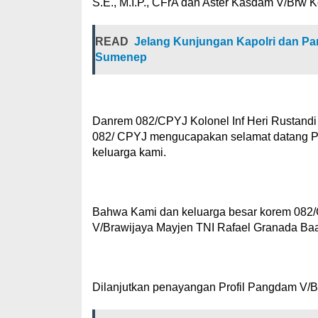
S.E., M.I.P., CFrA dan Aster Kasdam V/Brw K
READ
Jelang Kunjungan Kapolri dan Pa
Sumenep
Danrem 082/CPYJ Kolonel Inf Heri Rustand
082/ CPYJ mengucapakan selamat datang Pa
keluarga kami.
Bahwa Kami dan keluarga besar korem 082/
V/Brawijaya Mayjen TNI Rafael Granada Ba
Dilanjutkan penayangan Profil Pangdam V/