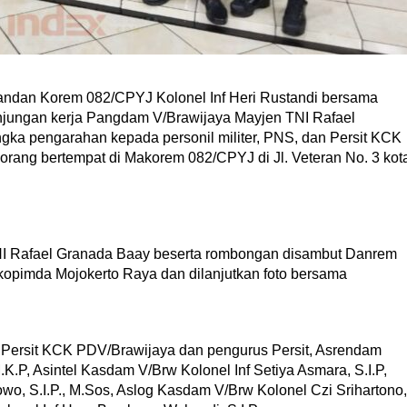
n Korem 082/CPYJ Kolonel Inf Heri Rustandi bersama
jungan kerja Pangdam V/Brawijaya Mayjen TNI Rafael
ka pengarahan kepada personil militer, PNS, dan Persit KCK
orang bertempat di Makorem 082/CPYJ di Jl. Veteran No. 3 kot
I Rafael Granada Baay beserta rombongan disambut Danrem
kopimda Mojokerto Raya dan dilanjutkan foto bersama
 Persit KCK PDV/Brawijaya dan pengurus Persit, Asrendam
M.K.P, Asintel Kasdam V/Brw Kolonel Inf Setiya Asmara, S.I.P,
o, S.I.P., M.Sos, Aslog Kasdam V/Brw Kolonel Czi Srihartono,