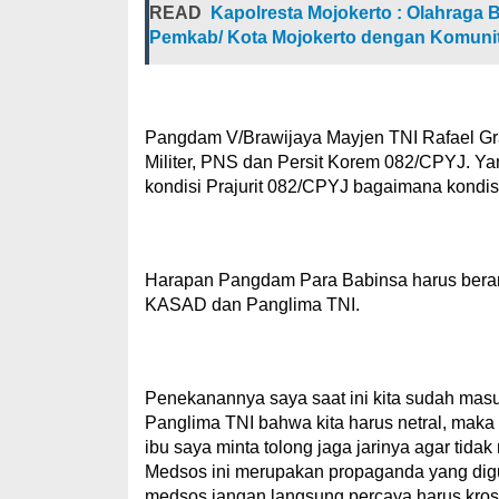
READ
Kapolresta Mojokerto : Olahraga
Pemkab/ Kota Mojokerto dengan Komuni
Pangdam V/Brawijaya Mayjen TNI Rafael Gr
Militer, PNS dan Persit Korem 082/CPYJ. Ya
kondisi Prajurit 082/CPYJ bagaimana kond
Harapan Pangdam Para Babinsa harus beran
KASAD dan Panglima TNI.
Penekanannya saya saat ini kita sudah mas
Panglima TNI bahwa kita harus netral, maka l
ibu saya minta tolong jaga jarinya agar tida
Medsos ini merupakan propaganda yang digu
medsos jangan langsung percaya harus kros