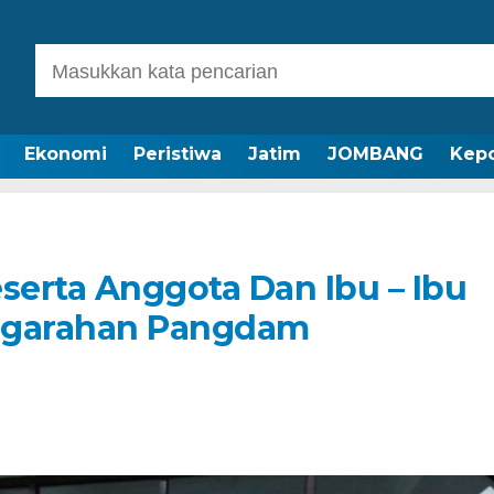
Ekonomi
Peristiwa
Jatim
JOMBANG
Kepo
erta Anggota Dan Ibu – Ibu
ngarahan Pangdam