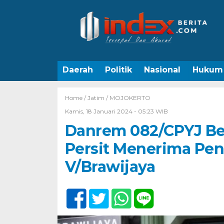
Daerah
Politik
Nasional
Hukum
Home /
Jatim
/
MOJOKERTO
Kamis, 18 Januari 2024 - 05:23 WIB
Danrem 082/CPYJ Bes
Persit Menerima Pe
V/Brawijaya