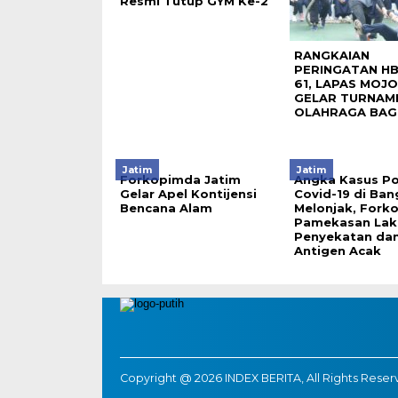
Resmi Tutup GYM Ke-2
RANGKAIAN
PERINGATAN HB
61, LAPAS MOJ
GELAR TURNAM
OLAHRAGA BAG
Jatim
Jatim
Forkopimda Jatim
Angka Kasus Po
Gelar Apel Kontijensi
Covid-19 di Ban
Bencana Alam
Melonjak, Fork
Pamekasan Lak
Penyekatan dan
Antigen Acak
Copyright @ 2026 INDEX BERITA, All Rights Rese