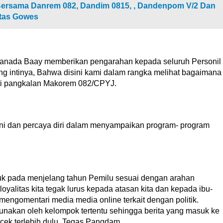
 Bersama Danrem 082, Dandim 0815, , Dandenpom V/2 Dan
tas Gowes
anada Baay memberikan pengarahan kepada seluruh Personil
ng intinya, Bahwa disini kami dalam rangka melihat bagaimana
isi pangkalan Makorem 082/CPYJ.
i dan percaya diri dalam menyampaikan program- program
uk pada menjelang tahun Pemilu sesuai dengan arahan
oyalitas kita tegak lurus kepada atasan kita dan kepada ibu-
k mengomentari media media online terkait dengan politik.
nakan oleh kelompok tertentu sehingga berita yang masuk ke
cek terlebih dulu. Tegas Pangdam