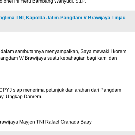
olonel Inf Heru Bambang Wahyudi, S.I.P.
nglima TNI, Kapolda Jatim-Pangdam V Brawijaya Tinjau
i dalam sambutannya menyampaikan, Saya mewakili korem
ngdam V/ Brawijaya suatu kebahagian bagi kami dan
CPYJ siap menerima petunjuk dan arahan dari Pangdam
ay. Ungkap Danrem.
Brawijaya Mayjen TNI Rafael Granada Baay