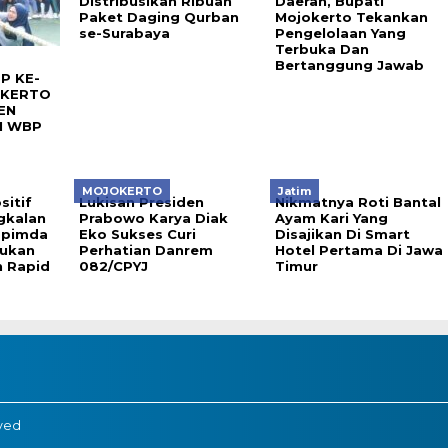
Distribusikan Ribuan
Daerah, Bupati
Paket Daging Qurban
Mojokerto Tekankan
se-Surabaya
Pengelolaan Yang
Terbuka Dan
Bertanggung Jawab
P KE-
OKERTO
EN
I WBP
MOJOKERTO
Jatim
sitif
Lukisan Presiden
Nikmatnya Roti Bantal
gkalan
Prabowo Karya Diak
Ayam Kari Yang
opimda
Eko Sukses Curi
Disajikan Di Smart
ukan
Perhatian Danrem
Hotel Pertama Di Jawa
 Rapid
082/CPYJ
Timur
rved