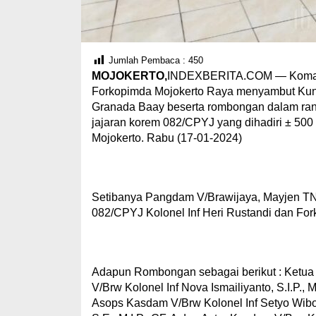
Jumlah Pembaca :
450
MOJOKERTO,
INDEXBERITA.COM — Komanda
Forkopimda Mojokerto Raya menyambut Kun
Granada Baay beserta rombongan dalam rang
jajaran korem 082/CPYJ yang dihadiri ± 500 
Mojokerto. Rabu (17-01-2024)
Setibanya Pangdam V/Brawijaya, Mayjen TN
082/CPYJ Kolonel Inf Heri Rustandi dan For
Adapun Rombongan sebagai berikut : Ketua
V/Brw Kolonel Inf Nova Ismailiyanto, S.I.P., 
Asops Kasdam V/Brw Kolonel Inf Setyo Wibow