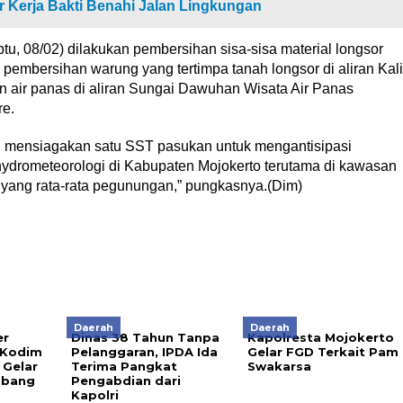
r Kerja Bakti Benahi Jalan Lingkungan
btu, 08/02) dilakukan pembersihan sisa-sisa material longsor
pembersihan warung yang tertimpa tanah longsor di aliran Kali
air panas di aliran Sungai Dawuhan Wisata Air Panas
re.
h mensiagakan satu SST pasukan untuk mengantisipasi
drometeorologi di Kabupaten Mojokerto terutama di kawasan
 yang rata-rata pegunungan,” pungkasnya.(Dim)
Daerah
Daerah
er
Dinas 38 Tahun Tanpa
Kapolresta Mojokerto
 Kodim
Pelanggaran, IPDA Ida
Gelar FGD Terkait Pam
 Gelar
Terima Pangkat
Swakarsa
sbang
Pengabdian dari
Kapolri