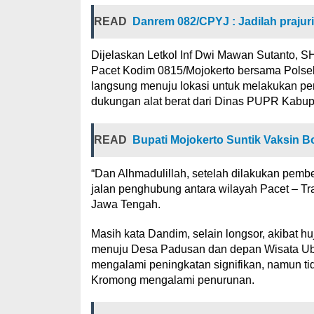
READ
Danrem 082/CPYJ : Jadilah prajurit
Dijelaskan Letkol Inf Dwi Mawan Sutanto, SH
Pacet Kodim 0815/Mojokerto bersama Polse
langsung menuju lokasi untuk melakukan pe
dukungan alat berat dari Dinas PUPR Kabup
READ
Bupati Mojokerto Suntik Vaksin Bo
“Dan Alhmadulillah, setelah dilakukan pemb
jalan penghubung antara wilayah Pacet – Tra
Jawa Tengah.
Masih kata Dandim, selain longsor, akibat h
menuju Desa Padusan dan depan Wisata Ubal
mengalami peningkatan signifikan, namun tid
Kromong mengalami penurunan.