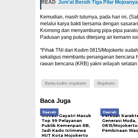
READ
Jum'at Bersih Tiga Pilar Mojoanya
Kemudian, masih tuturnya, pada hari ini, (Sa
melalui karya bakti bersama dengan sasaran 
Kromong dan menyambung pipa-pipa paralon 
Padusan yang putus diterjang air kemarin so
“Pihak TNI dari Kodim 0815/Mojokerto suda
sekaligus membantu penanganan bencana hy
rawan bencana (KRB) yakni wilayah selatan
Berita kodim mojokerto
Mojokerto
Baca Juga
Daerah
Daerah
Inovasi Gayatri Masuk
Perkuat Karakt
Top 99 Pelayanan
Generasi Muda,
Publik Kemenpan RB,
0815/Mojokerto
Jadi Kado Istimewa
Pembinaan Wa
HUT Kota Mojokerto