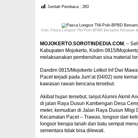
Jumlah Pembaca :
283
Foto, Pasca Longsor TNI-Polri-BPBD Bersama Relawan & 
MOJOKERTO.SOROTINDEDIA.COM
, – Se
Kabupaten Mojokerto, Kodim 0815/Mojokert
melaksanakan pembersihan sisa material long
Dandim 0815/Mojokerto Letkol Inf Dwi Mawa
Pacet terjadi pada Jum’at (04/02) sore kemar
kawasan rawan bencana tersebut.
Akibat hujan tersebut, lanjut Alumni Akmil A
di jalan Raya Dusun Kambengan Desa Cempoko
meter, kemudian di Jalan Raya Dusun Mligi
Kecamatan Pacet – Trawas, longsor dari ketin
longsor berupa tanah dan batu sempat menut
sementara tidak bisa dilewati.