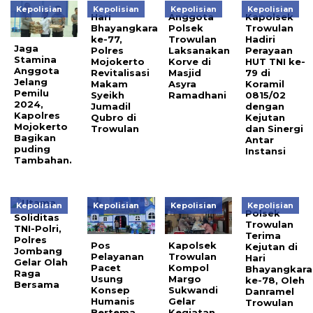
Kepolisian
Kepolisian
Kepolisian
Kepolisian
Hari
Anggota
Kapolsek
Bhayangkara
Polsek
Trowulan
ke-77,
Trowulan
Hadiri
Jaga
Polres
Laksanakan
Perayaan
Stamina
Mojokerto
Korve di
HUT TNI ke-
Anggota
Revitalisasi
Masjid
79 di
Jelang
Makam
Asyra
Koramil
Pemilu
Syeikh
Ramadhani
0815/02
2024,
Jumadil
dengan
Kapolres
Qubro di
Kejutan
Mojokerto
Trowulan
dan Sinergi
Bagikan
Antar
puding
Instansi
Tambahan.
Kepolisian
Kepolisian
Kepolisian
Kepolisian
Polsek
Soliditas
Trowulan
TNI-Polri,
Terima
Polres
Pos
Kapolsek
Kejutan di
Jombang
Pelayanan
Trowulan
Hari
Gelar Olah
Pacet
Kompol
Bhayangkara
Raga
Usung
Margo
ke-78, Oleh
Bersama
Konsep
Sukwandi
Danramel
Humanis
Gelar
Trowulan
Bertema
Kegiatan