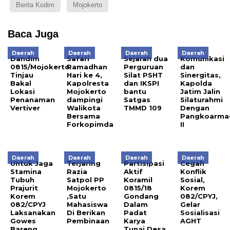
Berita Kodim
Mojokerto
Baca Juga
Daerah
Daerah
Daerah
Daerah
Dandim
Safari
Sejarah dua
Komunikasi
0815/Mojokerto
Ramadhan
Perguruan
dan
Tinjau
Hari ke 4,
Silat PSHT
Sinergitas,
Bakal
Kapolresta
dan IKSPI
Kapolda
Lokasi
Mojokerto
bantu
Jatim Jalin
Penanaman
dampingi
Satgas
Silaturahmi
Vertiver
Walikota
TMMD 109
Dengan
Bersama
Pangkoarma
Forkopimda
II
Daerah
Daerah
Daerah
Daerah
Untuk Jaga
Terjaring
Partisipasi
Cegah
Stamina
Razia
Aktif
Konflik
Tubuh
Satpol PP
Koramil
Sosial,
Prajurit
Mojokerto
0815/18
Korem
Korem
,Satu
Gondang
082/CPYJ,
082/CPYJ
Mahasiswa
Dalam
Gelar
Laksanakan
Di Berikan
Padat
Sosialisasi
Gowes
Pembinaan
Karya
AGHT
Bareng
Tunai Desa