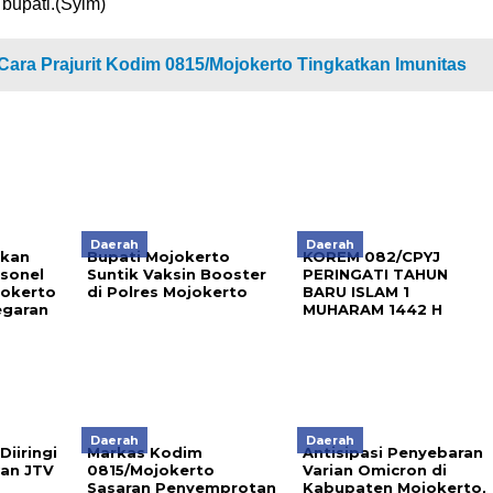
bupati.(Syim)
 Cara Prajurit Kodim 0815/Mojokerto Tingkatkan Imunitas
Daerah
Daerah
ikan
Bupati Mojokerto
KOREM 082/CPYJ
rsonel
Suntik Vaksin Booster
PERINGATI TAHUN
jokerto
di Polres Mojokerto
BARU ISLAM 1
egaran
MUHARAM 1442 H
Daerah
Daerah
Diiringi
Markas Kodim
Antisipasi Penyebaran
an JTV
0815/Mojokerto
Varian Omicron di
Sasaran Penyemprotan
Kabupaten Mojokerto,