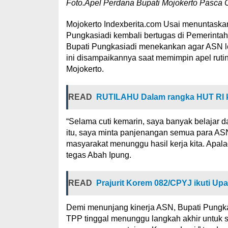
Foto.Apel Perdana Bupati Mojokerto Pasca 
Mojokerto Indexberita.com Usai menuntaska
Pungkasiadi kembali bertugas di Pemerintah
Bupati Pungkasiadi menekankan agar ASN leb
ini disampaikannya saat memimpin apel ruti
Mojokerto.
READ
RUTILAHU Dalam rangka HUT RI k
“Selama cuti kemarin, saya banyak belajar
itu, saya minta panjenangan semua para ASN
masyarakat menunggu hasil kerja kita. Apalag
tegas Abah Ipung.
READ
Prajurit Korem 082/CPYJ ikuti Upa
Demi menunjang kinerja ASN, Bupati Pungka
TPP tinggal menunggu langkah akhir untuk se