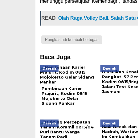
menunggu persetujuan Kemendagri,” tandas 
READ
Olah Raga Volley Ball, Salah Satu
Pungkasiadi kembali bertugas
Baca Juga
Daerah
Daerah
Diusulkan Kena
Pangkat, 57 Pe
Kodim 0815/Mo
Jalani Test Kes
Pembinaan Karier
Jasmani
Prajurit, Kodim 0815
Mojokerto Gelar
Sidang Pankar
Daerah
Daerah
Naik Becak dan 
Hadrah, Wartaw
Ini Kembalikan