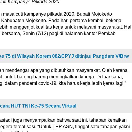
Cuti Kampanye Pilkada 2020
n masa cuti kampanye pilkada 2020, Bupati Mojokerto
 Kabupaten Mojokerto. Pada hari pertama kembali bekerja,
ih menggenjot kualitas kerja untuk melayani masyarakat. Hal
n bersama, Senin (7/12) pagi di halaman kantor Pemkab
e 75 di Wilayah Korem 082/CPYJ ditinjau Pangdam V/Brw
 dan mendengar apa yang dibutuhkan masyarakat. Oleh karena
, untuk bareng-bareng meningkatkan kinerja. Di luar sana,
i dalam pandemi covid-19, kita harus kerja lebih ķeras lagi,”
cara HUT TNI Ke-75 Secara Virtual
siadi juga menyampaikan bahwa saat ini, tahapan kenaikan
gera terealisasi. “Untuk TPP ASN, tinggal satu tahapan yakni