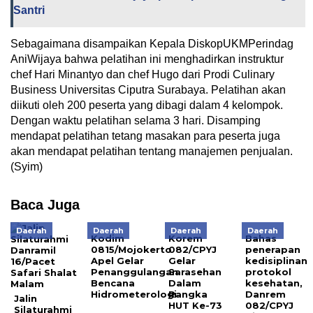
Santri
Sebagaimana disampaikan Kepala DiskopUKMPerindag
AniWijaya bahwa pelatihan ini menghadirkan instruktur
chef Hari Minantyo dan chef Hugo dari Prodi Culinary
Business Universitas Ciputra Surabaya. Pelatihan akan
diikuti oleh 200 peserta yang dibagi dalam 4 kelompok.
Dengan waktu pelatihan selama 3 hari. Disamping
mendapat pelatihan tetang masakan para peserta juga
akan mendapat pelatihan tentang manajemen penjualan.
(Syim)
Baca Juga
Daerah
Daerah
Daerah
Daerah
Kodim
Korem
Bahas
0815/Mojokerto
082/CPYJ
penerapan
Apel Gelar
Gelar
kedisiplinan
Penanggulangan
Sarasehan
protokol
Bencana
Dalam
kesehatan,
Hidrometerologi
Rangka
Danrem
Jalin
HUT Ke-73
082/CPYJ
Silaturahmi