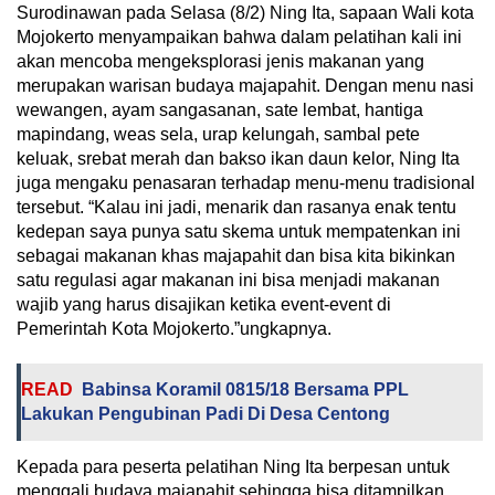
Surodinawan pada Selasa (8/2) Ning Ita, sapaan Wali kota
Mojokerto menyampaikan bahwa dalam pelatihan kali ini
akan mencoba mengeksplorasi jenis makanan yang
merupakan warisan budaya majapahit. Dengan menu nasi
wewangen, ayam sangasanan, sate lembat, hantiga
mapindang, weas sela, urap kelungah, sambal pete
keluak, srebat merah dan bakso ikan daun kelor, Ning Ita
juga mengaku penasaran terhadap menu-menu tradisional
tersebut. “Kalau ini jadi, menarik dan rasanya enak tentu
kedepan saya punya satu skema untuk mempatenkan ini
sebagai makanan khas majapahit dan bisa kita bikinkan
satu regulasi agar makanan ini bisa menjadi makanan
wajib yang harus disajikan ketika event-event di
Pemerintah Kota Mojokerto.”ungkapnya.
READ
Babinsa Koramil 0815/18 Bersama PPL
Lakukan Pengubinan Padi Di Desa Centong
Kepada para peserta pelatihan Ning Ita berpesan untuk
menggali budaya majapahit sehingga bisa ditampilkan