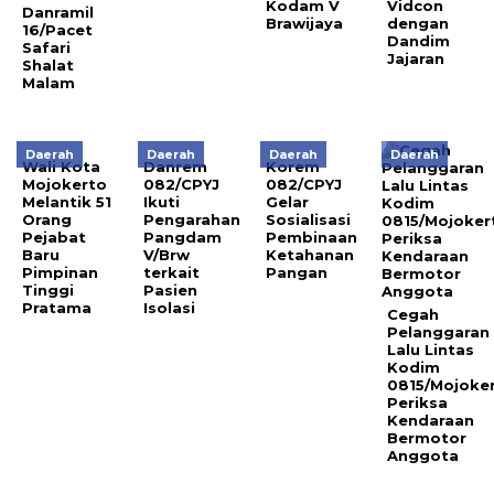
Kodam V
Vidcon
Danramil
Brawijaya
dengan
16/Pacet
Dandim
Safari
Jajaran
Shalat
Malam
Daerah
Daerah
Daerah
Daerah
Wali Kota
Danrem
Korem
Mojokerto
082/CPYJ
082/CPYJ
Melantik 51
Ikuti
Gelar
Orang
Pengarahan
Sosialisasi
Pejabat
Pangdam
Pembinaan
Baru
V/Brw
Ketahanan
Pimpinan
terkait
Pangan
Tinggi
Pasien
Pratama
Isolasi
Cegah
Pelanggaran
Lalu Lintas
Kodim
0815/Mojoke
Periksa
Kendaraan
Bermotor
Anggota