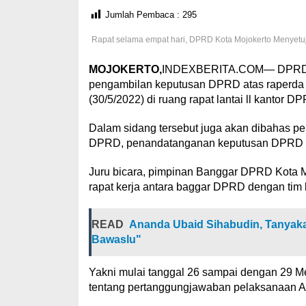
Jumlah Pembaca :
295
Rapat selama empat hari, DPRD Kota Mojokerto Menyetu
MOJOKERTO,
INDEXBERITA.COM—
DPRD 
pengambilan keputusan DPRD atas raperda
(30/5/2022) di ruang rapat lantai ll kantor D
Dalam sidang tersebut juga akan dibahas p
DPRD, penandatanganan keputusan DPRD da
Juru bicara, pimpinan Banggar DPRD Kota Mo
rapat kerja antara baggar DPRD dengan tim
READ
Ananda Ubaid Sihabudin, Tanyak
Bawaslu"
Yakni mulai tanggal 26 sampai dengan 29 Me
tentang pertanggungjawaban pelaksanaan 