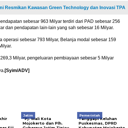
ani Resmikan Kawasan Green Technology dan Inovasi TPA
endapatan sebesar 963 Milyar terdiri dari PAD sebesar 256
ar dan pendapatan lain-lain yang sah sebesar 16 Milyar.
nja operasi sebesar 793 Milyar, Belanja modal sebesar 159
ilyar.
D 269,3 Milyar, pengeluaran pembiayaan sebesar 5 Milyar
ya.
[Syim/ADV]
Jatim
Pemerintah
hir
“Pj. Wali Kota
Tanggapi Keluhan
Mojokerto dan Plh.
Puskesmas, DPRD
er Siji
Gubernur Jatim Tinjau
Kabupaten Mojokerto