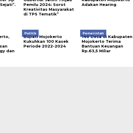
Sejati”.
Pemilu 2024: Sorot
Adakan Hearing
Kreativitas Masyarakat
di TPS Tematik”
Politik
Pemerintah
erto,
Bupati Mojokerto
146 Desa di Kabupaten
Kukuhkan 100 Kasek
Mojokerto Terima
san
Periode 2022-2024
Bantuan Keuangan
gy dan
Rp.63,5 Miliar