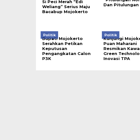
Si Peci Merah “Edi
Dan Pitulungan 
Weliang” Serius Maju
Bacabup Mojokerto
Politik
Politik
Bupati Mojokerto
Kunjungi Mojok
Serahkan Petikan
Puan Maharani
Keputusan
Resmikan Kawa
Pengangkatan Calon
Green Technolo
P3K
Inovasi TPA