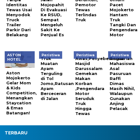
Identitas
Mojopahit
Pemotor
Pacet
Tewas Usai
Di Evakuasi
Tewas
Mojokerto
Menyodok
Ke RSUD,
Terlindas
Hantam
Truck
Sempat
Truk
Truk
Trailer
Mengeluh
Tangki Dan
Parkir Dari
Sakit Ke
Pengendara
Belakang
Penjual Es
Motor
ASTON
Peristiwa
Peristiwa
Peristiwa
Truk
Awas,Penyeberangan
Pencarian
HOTEL
Muatan
Masjid
Mahasiswa
Ayam
Darussalam
Asal
Aston
Terguling
Gemekan
Pasuruan
Mojokerto
di Tol
Makan
Raffi
Gelar Mom
Jomo,Ratusan
Korban
Dimas
& Kids
Ayam
,Pengendara
Masih Nihil,
Competition,
Berceceran
Motor
Walaupun
Menangkan
di Jalan
Seruduk
Gunakan
Staycation
Truk
Anjing
& Emas
Hingga
Pelacak
Batangan!
Tewas
TERBARU