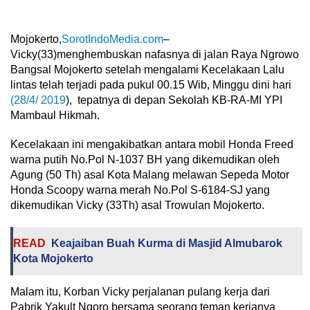
Mojokerto,
SorotIndoMedia.com
–
Vicky(33)menghembuskan nafasnya di jalan Raya Ngrowo
Bangsal Mojokerto setelah mengalami Kecelakaan Lalu
lintas telah terjadi pada pukul 00.15 Wib, Minggu dini hari
(28/4/ 2019
), tepatnya di depan Sekolah KB-RA-MI YPI
Mambaul Hikmah.
Kecelakaan ini mengakibatkan antara mobil Honda Freed
warna putih No.Pol N-1037 BH yang dikemudikan oleh
Agung (50 Th) asal Kota Malang melawan Sepeda Motor
Honda Scoopy warna merah No.Pol S-6184-SJ yang
dikemudikan Vicky (33Th) asal Trowulan Mojokerto.
READ
Keajaiban Buah Kurma di Masjid Almubarok
Kota Mojokerto
Malam itu, Korban Vicky perjalanan pulang kerja dari
Pabrik Yakult Ngoro bersama seorang teman kerjanya