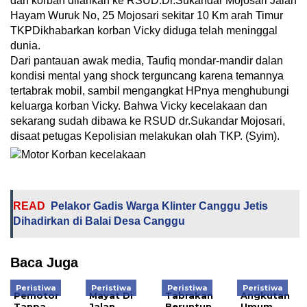
dan korban dilarikan ke RSUD.Dr.Sukandar Mojosari Jalan
Hayam Wuruk No, 25 Mojosari sekitar 10 Km arah Timur
TKPDikhabarkan korban Vicky diduga telah meninggal
dunia.
Dari pantauan awak media, Taufiq mondar-mandir dalan
kondisi mental yang shock terguncang karena temannya
tertabrak mobil, sambil mengangkat HPnya menghubungi
keluarga korban Vicky. Bahwa Vicky kecelakaan dan
sekarang sudah dibawa ke RSUD dr.Sukandar Mojosari,
disaat petugas Kepolisian melakukan olah TKP. (Syim).
READ
Pelakor Gadis Warga Klinter Canggu Jetis
Dihadirkan di Balai Desa Canggu
Baca Juga
Peristiwa
Peristiwa
Peristiwa
Peristiwa
Pemotor
Mayat Di
Tabrakan
Angkutan
Tanpa
Jalan
Beruntun,
Umum