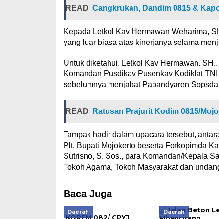
READ
Cangkrukan, Dandim 0815 & Kapo
Kepada Letkol Kav Hermawan Weharima, SH.
yang luar biasa atas kinerjanya selama men
Untuk diketahui, Letkol Kav Hermawan, SH.
Komandan Pusdikav Pusenkav Kodiklat TNI A
sebelumnya menjabat Pabandyaren Sopsdam 
READ
Ratusan Prajurit Kodim 0815/Mojo
Tampak hadir dalam upacara tersebut, antara
Plt. Bupati Mojokerto beserta Forkopimda K
Sutrisno, S. Sos., para Komandan/Kepala S
Tokoh Agama, Tokoh Masyarakat dan undang
Baca Juga
Daerah
Daerah
KOREM 082/ CPYJ