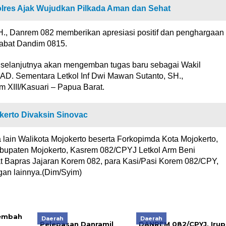
lres Ajak Wujudkan Pilkada Aman dan Sehat
, Danrem 082 memberikan apresiasi positif dan penghargaan
jabat Dandim 0815.
, selanjutnya akan mengemban tugas baru sebagai Wakil
D. Sementara Letkol Inf Dwi Mawan Sutanto, SH.,
XIII/Kasuari – Papua Barat.
kerto Divaksin Sinovac
 lain Walikota Mojokerto beserta Forkopimda Kota Mojokerto,
abupaten Mojokerto, Kasrem 082/CPYJ Letkol Arm Beni
at Bapras Jajaran Korem 082, para Kasi/Pasi Korem 082/CPY,
an lainnya.(Dim/Syim)
Daerah
Daerah
Pelepasan Danramil
DANREM 082/CPYJ, Irup