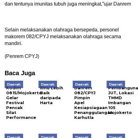
dan tentunya imunitas tubuh juga meningkat,”ujar Danrem
Selain melaksanakan olahraga bersepeda, personel
makorem 082/CPYJ melaksanakan olahraga secama
mandiri.
(Penrem CPYJ)
Baca Juga
Daerah
Daerah
Daerah
Daerah
Kodim
Ilmu Lebih
Danrem
Pembangun
0815/Mojokerto
Baik
082/CPYJ
JUT, Lokasi
Gelar
daripada
Pimpin
TMMD
Festival
Harta
Apel
Imbangan
Pencak
Kesiapsiagaan
105
Silat
Penanggulangan
Mojokerto
Performance
Karhutla
Daerah
Daerah
Daerah
Daerah