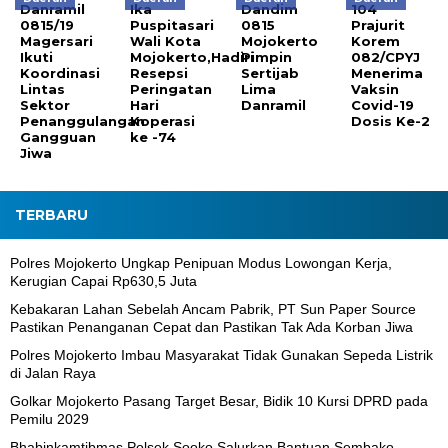
Danramil
Ika
Dandim
104
0815/19
Puspitasari
0815
Prajurit
Magersari
Wali Kota
Mojokerto
Korem
Ikuti
Mojokerto,Hadiri
Pimpin
082/CPYJ
Koordinasi
Resepsi
Sertijab
Menerima
Lintas
Peringatan
Lima
Vaksin
Sektor
Hari
Danramil
Covid-19
Penanggulangan
Koperasi
Dosis Ke-2
Gangguan
ke -74
Jiwa
TERBARU
Polres Mojokerto Ungkap Penipuan Modus Lowongan Kerja,
Kerugian Capai Rp630,5 Juta
Kebakaran Lahan Sebelah Ancam Pabrik, PT Sun Paper Source
Pastikan Penanganan Cepat dan Pastikan Tak Ada Korban Jiwa
Polres Mojokerto Imbau Masyarakat Tidak Gunakan Sepeda Listrik
di Jalan Raya
Golkar Mojokerto Pasang Target Besar, Bidik 10 Kursi DPRD pada
Pemilu 2029
Bhabinkamtibmas Polsek Sooko Salurkan Bantuan Sembako