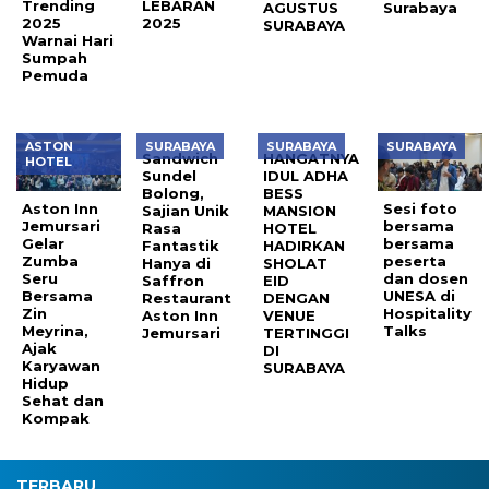
Trending
LEBARAN
AGUSTUS
Surabaya
2025
2025
SURABAYA
Warnai Hari
Sumpah
Pemuda
ASTON
SURABAYA
SURABAYA
SURABAYA
Sandwich
HANGATNYA
HOTEL
Sundel
IDUL ADHA
Bolong,
BESS
Aston Inn
Sesi foto
Sajian Unik
MANSION
Jemursari
bersama
Rasa
HOTEL
Gelar
bersama
Fantastik
HADIRKAN
Zumba
peserta
Hanya di
SHOLAT
Seru
dan dosen
Saffron
EID
Bersama
UNESA di
Restaurant
DENGAN
Zin
Hospitality
Aston Inn
VENUE
Meyrina,
Talks
Jemursari
TERTINGGI
Ajak
DI
Karyawan
SURABAYA
Hidup
Sehat dan
Kompak
TERBARU