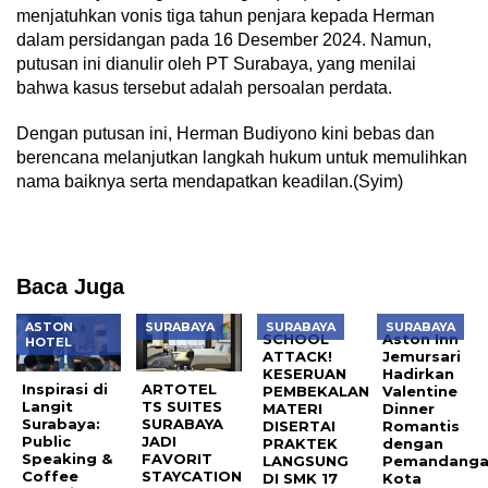
menjatuhkan vonis tiga tahun penjara kepada Herman
dalam persidangan pada 16 Desember 2024. Namun,
putusan ini dianulir oleh PT Surabaya, yang menilai
bahwa kasus tersebut adalah persoalan perdata.
Dengan putusan ini, Herman Budiyono kini bebas dan
berencana melanjutkan langkah hukum untuk memulihkan
nama baiknya serta mendapatkan keadilan.(Syim)
Baca Juga
ASTON
SURABAYA
SURABAYA
SURABAYA
SCHOOL
Aston Inn
HOTEL
ATTACK!
Jemursari
KESERUAN
Hadirkan
Inspirasi di
ARTOTEL
PEMBEKALAN
Valentine
Langit
TS SUITES
MATERI
Dinner
Surabaya:
SURABAYA
DISERTAI
Romantis
Public
JADI
PRAKTEK
dengan
Speaking &
FAVORIT
LANGSUNG
Pemandang
Coffee
STAYCATION
DI SMK 17
Kota