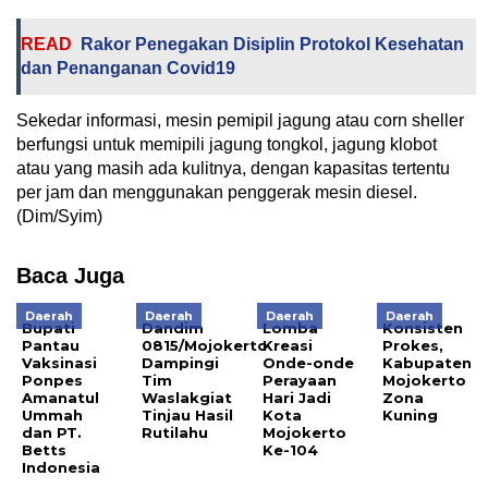
READ
Rakor Penegakan Disiplin Protokol Kesehatan
dan Penanganan Covid19
Sekedar informasi, mesin pemipil jagung atau corn sheller
berfungsi untuk memipili jagung tongkol, jagung klobot
atau yang masih ada kulitnya, dengan kapasitas tertentu
per jam dan menggunakan penggerak mesin diesel.
(Dim/Syim)
Baca Juga
Daerah
Daerah
Daerah
Daerah
Bupati
Dandim
Lomba
Konsisten
Pantau
0815/Mojokerto
Kreasi
Prokes,
Vaksinasi
Dampingi
Onde-onde
Kabupaten
Ponpes
Tim
Perayaan
Mojokerto
Amanatul
Waslakgiat
Hari Jadi
Zona
Ummah
Tinjau Hasil
Kota
Kuning
dan PT.
Rutilahu
Mojokerto
Betts
Ke-104
Indonesia