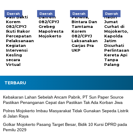
Daerah
Daerah
Daerah
Daerah
Pasi Bakti
Danrem
Perwira,
Hadiri
Korem
082/CPYJ
Bintara Dan
Jumat
082/CPYJ
Grebeg
Tamtama
Curhat di
Ikuti Rakor
Mapolresta
Korem
Mojokerto,
Percepatan
Mojokerto
082/CPYJ
Kapolda
Pelaksanaan
Laksanakan
Jatim
Kegiatan
Garjas Pra
Dicurhati
Intervensi
UKP
Perlintasan
Kesling
Kereta Api
secara
Tanpa
Virtual
Palang
TERBARU
Kebakaran Lahan Sebelah Ancam Pabrik, PT Sun Paper Source
Pastikan Penanganan Cepat dan Pastikan Tak Ada Korban Jiwa
Polres Mojokerto Imbau Masyarakat Tidak Gunakan Sepeda Listrik
di Jalan Raya
Golkar Mojokerto Pasang Target Besar, Bidik 10 Kursi DPRD pada
Pemilu 2029