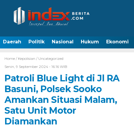
Daerah
Politik
Nasional
Hukum
Ekonomi
Home /
Kepolisian
/
Uncategorized
Senin, 9 September 2024 - 16:16 WIB
Patroli Blue Light di Jl RA
Basuni, Polsek Sooko
Amankan Situasi Malam,
Satu Unit Motor
Diamankan