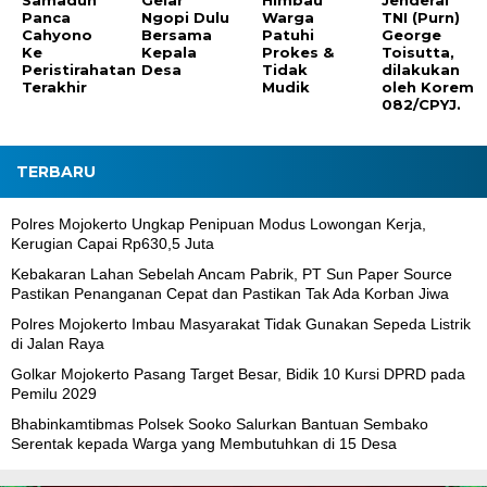
Panca
Ngopi Dulu
Warga
TNI (Purn)
Cahyono
Bersama
Patuhi
George
Ke
Kepala
Prokes &
Toisutta,
Peristirahatan
Desa
Tidak
dilakukan
Terakhir
Mudik
oleh Korem
082/CPYJ.
TERBARU
Polres Mojokerto Ungkap Penipuan Modus Lowongan Kerja,
Kerugian Capai Rp630,5 Juta
Kebakaran Lahan Sebelah Ancam Pabrik, PT Sun Paper Source
Pastikan Penanganan Cepat dan Pastikan Tak Ada Korban Jiwa
Polres Mojokerto Imbau Masyarakat Tidak Gunakan Sepeda Listrik
di Jalan Raya
Golkar Mojokerto Pasang Target Besar, Bidik 10 Kursi DPRD pada
Pemilu 2029
Bhabinkamtibmas Polsek Sooko Salurkan Bantuan Sembako
Serentak kepada Warga yang Membutuhkan di 15 Desa