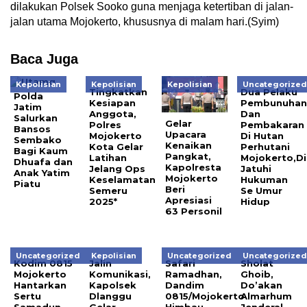
dilakukan Polsek Sooko guna menjaga ketertiban di jalan-
jalan utama Mojokerto, khususnya di malam hari.(Syim)
Baca Juga
Kepolisian
Kepolisian
Kepolisian
Uncategorize
Tingkatkan
Dua Pelaku
Polda
Kesiapan
Pembunuha
Jatim
Anggota,
Dan
Salurkan
Gelar
Polres
Pembakaran
Bansos
Upacara
Mojokerto
Di Hutan
Sembako
Kenaikan
Kota Gelar
Perhutani
Bagi Kaum
Pangkat,
Latihan
Mojokerto,Di
Dhuafa dan
Kapolresta
Jelang Ops
Jatuhi
Anak Yatim
Mojokerto
Keselamatan
Hukuman
Piatu
Beri
Semeru
Se Umur
Apresiasi
2025*
Hidup
63 Personil
Uncategorized
Kepolisian
Uncategorized
Uncategorize
Kodim 0815
Jalin
Safari
Sholat
Mojokerto
Komunikasi,
Ramadhan,
Ghoib,
Hantarkan
Kapolsek
Dandim
Do’akan
Sertu
Dlanggu
0815/Mojokerto
Almarhum
Samadun
Gelar
Himbau
Jenderal