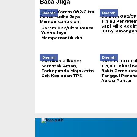
Baca Juga
Daerah
Daerah
Danrem 082/CP
Tinjau Pengge
Sapi Milik Kodi
Korem 082/Citra Panca
0812/Lamonga
Yudha Jaya
Mempercantik diri
Daerah
Daerah
Pastikan Pilkades
Kasdim 0811 Tu
Serentak Aman,
Tinjau Lokasi K
Forkopimda Mojokerto
Bakti Pembuat
Cek Kesiapan TPS
Tanggul Penah
Abrasi Pantai