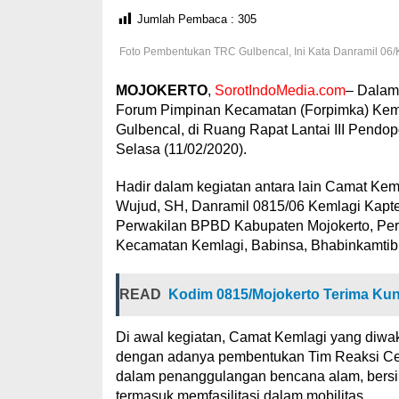
Jumlah Pembaca :
305
Foto Pembentukan TRC Gulbencal, Ini Kata Danramil 06/
MOJOKERTO
,
SorotIndoMedia.com
– Dalam
Forum Pimpinan Kecamatan (Forpimka) Kem
Gulbencal, di Ruang Rapat Lantai III Pend
Selasa (11/02/2020).
Hadir dalam kegiatan antara lain Camat Kem
Wujud, SH, Danramil 0815/06 Kemlagi Kapte
Perwakilan BPBD Kabupaten Mojokerto, Perw
Kecamatan Kemlagi, Babinsa, Bhabinkamtib
READ
Kodim 0815/Mojokerto Terima Ku
Di awal kegiatan, Camat Kemlagi yang diwa
dengan adanya pembentukan Tim Reaksi Ce
dalam penanggulangan bencana alam, bersine
termasuk memfasilitasi dalam mobilitas.