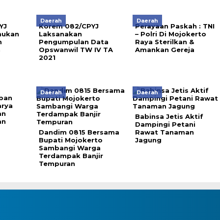
Daerah
Daerah
YJ
Korem 082/CPYJ
Perayaan Paskah : TNI
mukan
Laksanakan
– Polri Di Mojokerto
m
Pengumpulan Data
Raya Sterilkan &
n
Opswanwil TW IV TA
Amankan Gereja
2021
Daerah
Daerah
ban
arya
an
Babinsa Jetis Aktif
an
Dampingi Petani
Dandim 0815 Bersama
Rawat Tanaman
Bupati Mojokerto
Jagung
Sambangi Warga
Terdampak Banjir
Tempuran