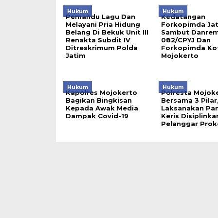
Hukum
Hukum
Pemandu Lagu Dan
Kedatangan
Melayani Pria Hidung
Forkopimda Jat
Belang Di Bekuk Unit III
Sambut Danre
Renakta Subdit IV
082/CPYJ Dan
Ditreskrimum Polda
Forkopimda Ko
Jatim
Mojokerto
Hukum
Hukum
Kapolres Mojokerto
Polresta Mojok
Bagikan Bingkisan
Bersama 3 Pilar
Kepada Awak Media
Laksanakan Pa
Dampak Covid-19
Keris Disiplinka
Pelanggar Prok