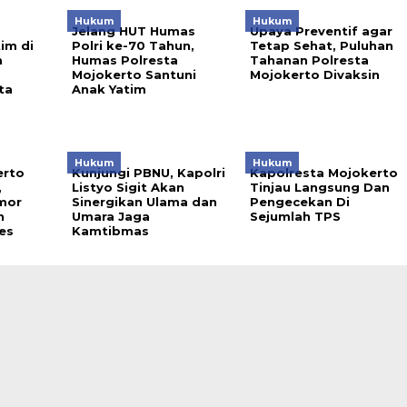
Hukum
Hukum
Jelang HUT Humas
Upaya Preventif agar
im di
Polri ke-70 Tahun,
Tetap Sehat, Puluhan
m
Humas Polresta
Tahanan Polresta
Mojokerto Santuni
Mojokerto Divaksin
ta
Anak Yatim
Hukum
Hukum
erto
Kunjungi PBNU, Kapolri
Kapolresta Mojokerto
,
Listyo Sigit Akan
Tinjau Langsung Dan
mor
Sinergikan Ulama dan
Pengecekan Di
n
Umara Jaga
Sejumlah TPS
es
Kamtibmas