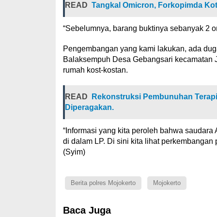
READ
Tangkal Omicron, Forkopimda Kot
“Sebelumnya, barang buktinya sebanyak 2 ons
Pengembangan yang kami lakukan, ada dugaa
Balaksempuh Desa Gebangsari kecamatan Jati
rumah kost-kostan.
READ
Rekonstruksi Pembunuhan Terapis 
Diperagakan.
“Informasi yang kita peroleh bahwa saudara A
di dalam LP. Di sini kita lihat perkembanga
(Syim)
Berita polres Mojokerto
Mojokerto
Baca Juga