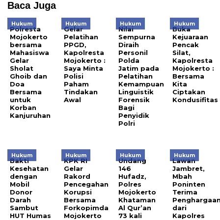
Baca Juga
Hukum
Hukum
Hukum
Hukum
Polresta
Gelar
Nilai
Buka
Mojokerto
Pelatihan
Sempurna
Kejuaraan
bersama
PPGD,
Diraih
Pencak
Mahasiswa
Kapolresta
Personil
Silat,
Gelar
Mojokerto :
Polda
Kapolresta
Sholat
Saya Minta
Jatim pada
Mojokerto :
Ghoib dan
Polisi
Pelatihan
Bersama
Doa
Paham
Kemampuan
Kita
Bersama
Tindakan
Linguistik
Ciptakan
untuk
Awal
Forensik
Kondusifitas
Korban
Bagi
Kanjuruhan
Penyidik
Polri
Hukum
Hukum
Hukum
Hukum
Bakti
KPK RI
Undang
Lawan
Kesehatan
Gelar
146
Jambret,
dengan
Rakord
Hufadz,
Mbah
Mobil
Pencegahan
Polres
Poninten
Donor
Korupsi
Mojokerto
Terima
Darah
Bersama
Khataman
Penghargaa
Sambut
Forkopimda
Al Qur’an
dari
HUT Humas
Mojokerto
73 kali
Kapolres