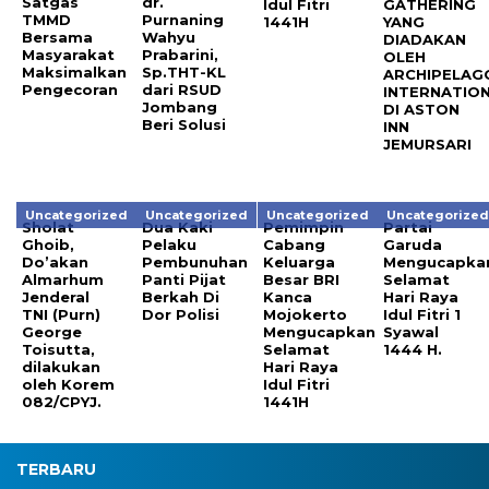
Satgas
dr.
Idul Fitri
GATHERING
TMMD
Purnaning
1441H
YANG
Bersama
Wahyu
DIADAKAN
Masyarakat
Prabarini,
OLEH
Maksimalkan
Sp.THT-KL
ARCHIPELAG
Pengecoran
dari RSUD
INTERNATIO
Jombang
DI ASTON
Beri Solusi
INN
JEMURSARI
Uncategorized
Uncategorized
Uncategorized
Uncategorize
Sholat
Dua Kaki
Pemimpin
Partai
Ghoib,
Pelaku
Cabang
Garuda
Do’akan
Pembunuhan
Keluarga
Mengucapka
Almarhum
Panti Pijat
Besar BRI
Selamat
Jenderal
Berkah Di
Kanca
Hari Raya
TNI (Purn)
Dor Polisi
Mojokerto
Idul Fitri 1
George
Mengucapkan
Syawal
Toisutta,
Selamat
1444 H.
dilakukan
Hari Raya
oleh Korem
Idul Fitri
082/CPYJ.
1441H
TERBARU