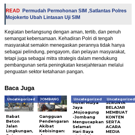
READ
Permudah Permohonan SIM ,Satlantas Polres
Mojokerto Ubah Lintasan Uji SIM
Kegiatan berlangsung dengan aman, tertib, dan penuh
semangat kebersamaan. Kehadiran Polri di tengah
masyarakat semakin menegaskan perannya tidak hanya
sebagai pelindung, pengayom, dan pelayan masyarakat,
tetapi juga sebagai mitra strategis dalam mendukung
pembangunan serta peningkatan kesejahteraan melalui
penguatan sektor ketahanan pangan.
Baca Juga
Uncategorized
JOMBANG
Uncategorized
Uncategorize
Hotel Mulya
SERUNYA
Jaya
BELAJAR
,Mojoagung
MEMBUAT
Rabat
Gangguan
-Jombang
KONTEN
Beton
Pendengaran
Mengucapkan
SERTA
Jalan
Akibat
Selamat
ACARA
Lingkungan,
Kebisingan:
Hari Raya
MEDIA