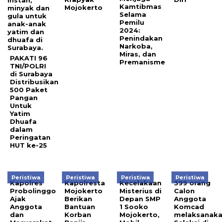
Kamtibmas
Mojokerto
Selama
Pemilu
2024:
Penindakan
Narkoba,
Miras, dan
PAKATI 96
Premanisme
TNI/POLRI
di Surabaya
Distribusikan
500 Paket
Pangan
Untuk
Yatim
Dhuafa
dalam
Peringatan
HUT ke-25
Peristiwa
Peristiwa
Peristiwa
Peristiwa
Kapolres
Kapolresta
Kecelakaan
399 orang
Probolinggo
Mojokerto
Misterius di
Calon
Ajak
Berikan
Depan SMP
Anggota
Anggota
Bantuan
1 Sooko
Komcad
dan
Korban
Mojokerto,
melaksanak