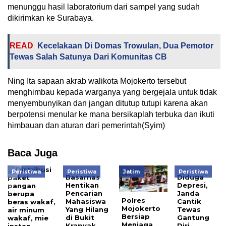
menunggu hasil laboratorium dari sampel yang sudah
dikirimkan ke Surabaya.
READ
Kecelakaan Di Domas Trowulan, Dua Pemotor
Tewas Salah Satunya Dari Komunitas CB
Ning Ita sapaan akrab walikota Mojokerto tersebut
menghimbau kepada warganya yang bergejala untuk tidak
menyembunyikan dan jangan ditutup tutupi karena akan
berpotensi menular ke mana bersikaplah terbuka dan ikuti
himbauan dan aturan dari pemerintah(Syim)
Baca Juga
Peristiwa
Peristiwa
Jatim
Peristiwa
Basarnas
Diduga
Hentikan
Depresi,
Pencarian
Janda
Polres
Mahasiswa
Cantik
Mojokerto
Yang Hilang
Tewas
Bersiap
di Bukit
Gantung
Menjaga
Krapyak
Diri