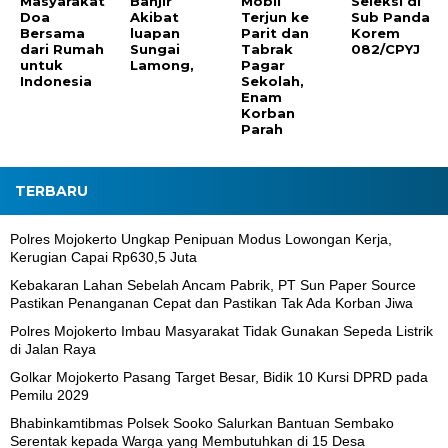
Masyarakat
Banjir
Mobil
Seleksi di
Doa
Akibat
Terjun ke
Sub Panda
Bersama
luapan
Parit dan
Korem
dari Rumah
Sungai
Tabrak
082/CPYJ
untuk
Lamong,
Pagar
Indonesia
Sekolah,
Enam
Korban
Parah
TERBARU
Polres Mojokerto Ungkap Penipuan Modus Lowongan Kerja,
Kerugian Capai Rp630,5 Juta
Kebakaran Lahan Sebelah Ancam Pabrik, PT Sun Paper Source
Pastikan Penanganan Cepat dan Pastikan Tak Ada Korban Jiwa
Polres Mojokerto Imbau Masyarakat Tidak Gunakan Sepeda Listrik
di Jalan Raya
Golkar Mojokerto Pasang Target Besar, Bidik 10 Kursi DPRD pada
Pemilu 2029
Bhabinkamtibmas Polsek Sooko Salurkan Bantuan Sembako
Serentak kepada Warga yang Membutuhkan di 15 Desa