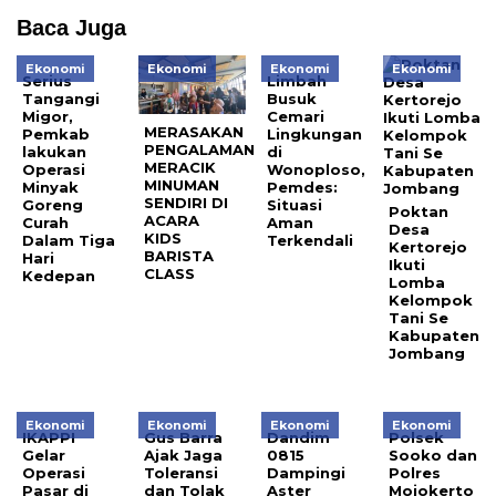
Baca Juga
Ekonomi
Ekonomi
Ekonomi
Ekonomi
Serius
Limbah
Tangangi
Busuk
Migor,
Cemari
MERASAKAN
Pemkab
Lingkungan
PENGALAMAN
lakukan
di
MERACIK
Operasi
Wonoploso,
MINUMAN
Minyak
Pemdes:
SENDIRI DI
Goreng
Situasi
Poktan
ACARA
Curah
Aman
Desa
KIDS
Dalam Tiga
Terkendali
Kertorejo
BARISTA
Hari
Ikuti
CLASS
Kedepan
Lomba
Kelompok
Tani Se
Kabupaten
Jombang
Ekonomi
Ekonomi
Ekonomi
Ekonomi
IKAPPI
Gus Barra
Dandim
Polsek
Gelar
Ajak Jaga
0815
Sooko dan
Operasi
Toleransi
Dampingi
Polres
Pasar di
dan Tolak
Aster
Mojokerto