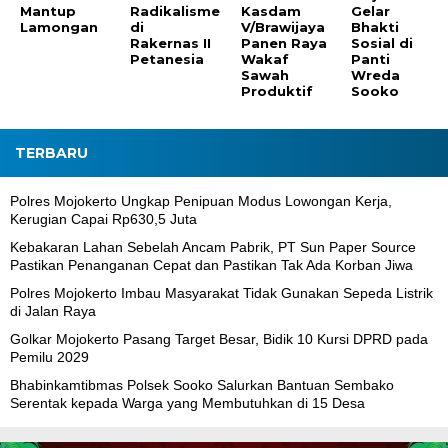
Mantup
Radikalisme
Kasdam
Gelar
Lamongan
di
V/Brawijaya
Bhakti
Rakernas II
Panen Raya
Sosial di
Petanesia
Wakaf
Panti
Sawah
Wreda
Produktif
Sooko
TERBARU
Polres Mojokerto Ungkap Penipuan Modus Lowongan Kerja,
Kerugian Capai Rp630,5 Juta
Kebakaran Lahan Sebelah Ancam Pabrik, PT Sun Paper Source
Pastikan Penanganan Cepat dan Pastikan Tak Ada Korban Jiwa
Polres Mojokerto Imbau Masyarakat Tidak Gunakan Sepeda Listrik
di Jalan Raya
Golkar Mojokerto Pasang Target Besar, Bidik 10 Kursi DPRD pada
Pemilu 2029
Bhabinkamtibmas Polsek Sooko Salurkan Bantuan Sembako
Serentak kepada Warga yang Membutuhkan di 15 Desa