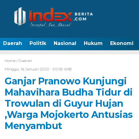
Daerah
Politik
Nasional
Hukum
Ekonomi
Home /
Daerah
Minggu, 16 Januari 2022 - 00:59 WIB
Ganjar Pranowo Kunjungi
Mahavihara Budha Tidur di
Trowulan di Guyur Hujan
,Warga Mojokerto Antusias
Menyambut