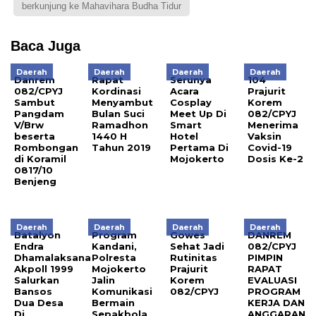
berkunjung ke Mahavihara Budha Tidur
Baca Juga
Daerah
Daerah
Daerah
Daerah
Danrem
Rapat
Serunya
104
082/CPYJ
Kordinasi
Acara
Prajurit
Sambut
Menyambut
Cosplay
Korem
Pangdam
Bulan Suci
Meet Up Di
082/CPYJ
V/Brw
Ramadhon
Smart
Menerima
beserta
1440 H
Hotel
Vaksin
Rombongan
Tahun 2019
Pertama Di
Covid-19
di Koramil
Mojokerto
Dosis Ke-2
0817/10
Benjeng
Daerah
Daerah
Daerah
Daerah
Batalyon
Program
Gowes
DANREM
Endra
Kandani,
Sehat Jadi
082/CPYJ
Dhamalaksana
Polresta
Rutinitas
PIMPIN
Akpoll 1999
Mojokerto
Prajurit
RAPAT
Salurkan
Jalin
Korem
EVALUASI
Bansos
Komunikasi
082/CPYJ
PROGRAM
Dua Desa
Bermain
KERJA DAN
Di
Sepakbola
ANGGARAN