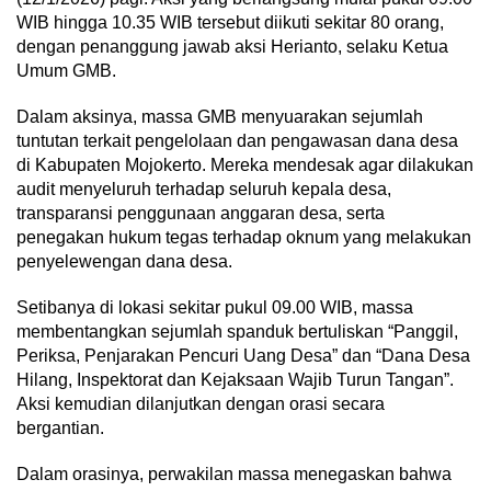
WIB hingga 10.35 WIB tersebut diikuti sekitar 80 orang,
dengan penanggung jawab aksi Herianto, selaku Ketua
Umum GMB.
Dalam aksinya, massa GMB menyuarakan sejumlah
tuntutan terkait pengelolaan dan pengawasan dana desa
di Kabupaten Mojokerto. Mereka mendesak agar dilakukan
audit menyeluruh terhadap seluruh kepala desa,
transparansi penggunaan anggaran desa, serta
penegakan hukum tegas terhadap oknum yang melakukan
penyelewengan dana desa.
Setibanya di lokasi sekitar pukul 09.00 WIB, massa
membentangkan sejumlah spanduk bertuliskan “Panggil,
Periksa, Penjarakan Pencuri Uang Desa” dan “Dana Desa
Hilang, Inspektorat dan Kejaksaan Wajib Turun Tangan”.
Aksi kemudian dilanjutkan dengan orasi secara
bergantian.
Dalam orasinya, perwakilan massa menegaskan bahwa