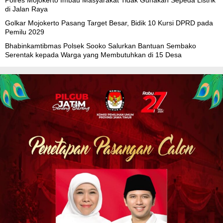
Polres Mojokerto Imbau Masyarakat Tidak Gunakan Sepeda Listrik
di Jalan Raya
Golkar Mojokerto Pasang Target Besar, Bidik 10 Kursi DPRD pada
Pemilu 2029
Bhabinkamtibmas Polsek Sooko Salurkan Bantuan Sembako
Serentak kepada Warga yang Membutuhkan di 15 Desa