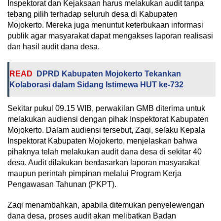
Inspektorat dan Kejaksaan harus melakukan audit tanpa
tebang pilih terhadap seluruh desa di Kabupaten
Mojokerto. Mereka juga menuntut keterbukaan informasi
publik agar masyarakat dapat mengakses laporan realisasi
dan hasil audit dana desa.
READ
DPRD Kabupaten Mojokerto Tekankan
Kolaborasi dalam Sidang Istimewa HUT ke-732
Sekitar pukul 09.15 WIB, perwakilan GMB diterima untuk
melakukan audiensi dengan pihak Inspektorat Kabupaten
Mojokerto. Dalam audiensi tersebut, Zaqi, selaku Kepala
Inspektorat Kabupaten Mojokerto, menjelaskan bahwa
pihaknya telah melakukan audit dana desa di sekitar 40
desa. Audit dilakukan berdasarkan laporan masyarakat
maupun perintah pimpinan melalui Program Kerja
Pengawasan Tahunan (PKPT).
Zaqi menambahkan, apabila ditemukan penyelewengan
dana desa, proses audit akan melibatkan Badan