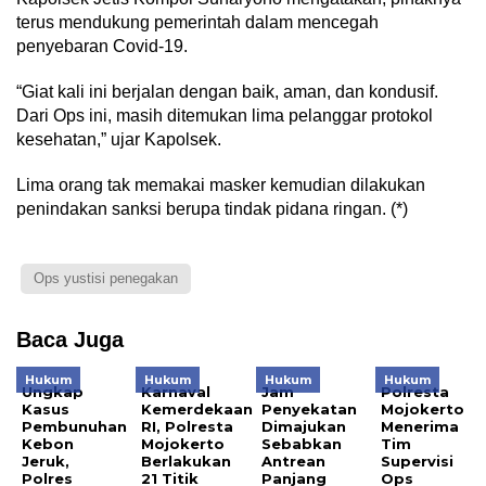
terus mendukung pemerintah dalam mencegah
penyebaran Covid-19.
“Giat kali ini berjalan dengan baik, aman, dan kondusif.
Dari Ops ini, masih ditemukan lima pelanggar protokol
kesehatan,” ujar Kapolsek.
Lima orang tak memakai masker kemudian dilakukan
penindakan sanksi berupa tindak pidana ringan. (*)
Ops yustisi penegakan
Baca Juga
Hukum
Hukum
Hukum
Hukum
Ungkap
Karnaval
Jam
Polresta
Kasus
Kemerdekaan
Penyekatan
Mojokerto
Pembunuhan
RI, Polresta
Dimajukan
Menerima
Kebon
Mojokerto
Sebabkan
Tim
Jeruk,
Berlakukan
Antrean
Supervisi
Polres
21 Titik
Panjang
Ops