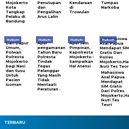
Mojokerto
Penutupan
Kendaraan
Tumpas
Kota
dan
di
Narkoba
Tangkap
Pengalihan
Trowulan
Pelaku di
Arus Lalin
Bandung
Hukum
Hukum
Hukum
Hukum
Dari Dapur
Apel
Apel Jam
Umum,
pengamanan
Pimpinan,
Polwan
Tahun Baru
Kapolresta
Polresta
Polresta
Mojokerto :
Mojokerto
Tindak
Sampaikan
bagi Nasi
Tegas
Hal Atensi
dan Susu
Pelanggar
Mahasiswa
Untuk
Yang Masih
Asal Papua
Pasien
Tidak
Mendapat
Isoman
Mentaati
SIM Gratis
Peraturan .
Dari Polres
Mojokerto,H
Ikuti Tes
Teori
TERBARU