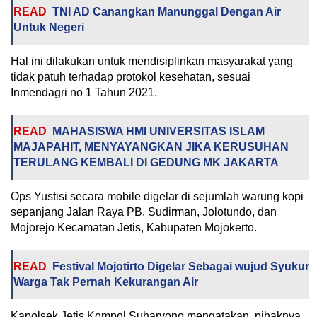
READ
TNI AD Canangkan Manunggal Dengan Air
Untuk Negeri
Hal ini dilakukan untuk mendisiplinkan masyarakat yang
tidak patuh terhadap protokol kesehatan, sesuai
Inmendagri no 1 Tahun 2021.
READ
MAHASISWA HMI UNIVERSITAS ISLAM
MAJAPAHIT, MENYAYANGKAN JIKA KERUSUHAN
TERULANG KEMBALI DI GEDUNG MK JAKARTA
Ops Yustisi secara mobile digelar di sejumlah warung kopi
sepanjang Jalan Raya PB. Sudirman, Jolotundo, dan
Mojorejo Kecamatan Jetis, Kabupaten Mojokerto.
READ
Festival Mojotirto Digelar Sebagai wujud Syukur
Warga Tak Pernah Kekurangan Air
Kapolsek Jetis Kompol Suharyono mengatakan, pihaknya