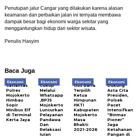
Penutupan jalur Cangar yang dilakukan karena alasan
keamanan dan perbaikan jalan ini ternyata membawa
dampak besar bagi ekonomi warga sekitar yang
menggantungkan hidup dari sektor wisata.
Penulis Hasyim
Baca Juga
Ekonomi
Ekonomi
Ekonomi
Ekonomi
Satlantas
Cukup
Gus Barra
Dukung
Polres
Melalui
Terpilih
Asta Cita
Mojokerto
Whatsapp
Ketua
Presiden,
Himbau
,BPJS
Himpunan
Polsek
Sopir
Mojokerto
HKTI
Pacet
Minibus Elf
Luncurkan
Kabupaten
Intensifkan
di Terminal
Pelayanan
Mojokerto
“Binmas
Kerta Jaya
Pandawa
Masa
Pioner”
Dan
Bhakti
Jaga
Relaksasi
2021-2026
Ketahanan
Iuran
Pangan di