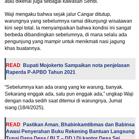
atau dikenal juga sebagai kawasan Sendi.
Waji mengaku bahwa sejak jalur Cangar ditutup,
warungnya yang sebelumnya ramai dikunjungi wisatawan
kini sepi total. Ia menyampaikan bahwa kondisi ini sangat
berbeda dibandingkan sebelumnya, di mana selalu ada
pengunjung yang mampir untuk menikmati nasi jagung
khas buatannya.
READ
Bupati Mojokerto Sampaikan nota penjelasan
Raperda P-APBD Tahun 2021
“Sebelumnya kan ada orang yang ke warung, banyak.
Sekarang enggak ada, satu pun enggak ada,” ungkap Waji
dengan nada sedih saat ditemui di warungnya, Jumat
siang (18/4/2025).
READ
Pastikan Aman, Bhabinkamtibmas dan Babinsa
Awasi Penyerahan Buku Rekening Bantuan Langsung
Tunai Dana Desa ( BLT – DD ) Di kantor Desa Sei