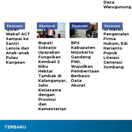
Desa
Warugunung
Ekonomi
Ekonomi
Ekonomi
Ekonomi
Quran
Isi Materi
Wakaf ACT
Pengenalan
Sampai ke
Firma
Bupati
BPS
Santri
Hukum, Edi
Sidoarjo
Kabupaten
Lansia dan
Harianto
Upayakan
Mojokerto
Anak-anak
Pupuk
Fungsikan
Gandeng
Pulau
Literasi
Kembali 2
PWI,
Kangean
Generasi
Ribu
Wujudkan
Jombang
Hektar
Pemberitaan
Tambak di
Berbasis
Kalanganyar,
Data
Jalin
Akurat
Kerjasama
dengan
Provinsi
dan
Kementerian
TERBARU