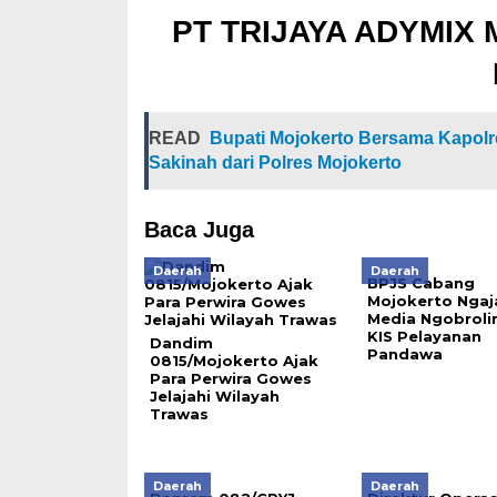
PT TRIJAYA ADYMIX M
READ
Bupati Mojokerto Bersama Kapolr
Sakinah dari Polres Mojokerto
Baca Juga
Daerah
Daerah
BPJS Cabang
Mojokerto Ngaj
Media Ngobrolin
KIS Pelayanan
Dandim
Pandawa
0815/Mojokerto Ajak
Para Perwira Gowes
Jelajahi Wilayah
Trawas
Daerah
Daerah