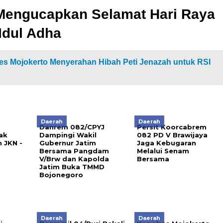
engucapkan Selamat Hari Raya
Idul Adha
es Mojokerto Menyerahan Hibah Peti Jenazah untuk RSI
Daerah
Daerah
Danrem 082/CPYJ
Persit Koorcabrem
ak
Dampingi Wakil
082 PD V Brawijaya
 JKN -
Gubernur Jatim
Jaga Kebugaran
Bersama Pangdam
Melalui Senam
V/Brw dan Kapolda
Bersama
Jatim Buka TMMD
Bojonegoro
Daerah
Daerah