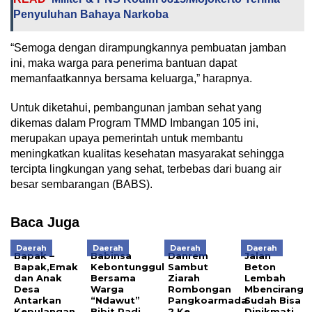
Penyuluhan Bahaya Narkoba
“Semoga dengan dirampungkannya pembuatan jamban
ini, maka warga para penerima bantuan dapat
memanfaatkannya bersama keluarga,” harapnya.
Untuk diketahui, pembangunan jamban sehat yang
dikemas dalam Program TMMD Imbangan 105 ini,
merupakan upaya pemerintah untuk membantu
meningkatkan kualitas kesehatan masyarakat sehingga
tercipta lingkungan yang sehat, terbebas dari buang air
besar sembarangan (BABS).
Baca Juga
Daerah
Daerah
Daerah
Daerah
Bapak –
Babinsa
Danrem
Jalan
Bapak,Emak
Kebontunggul
Sambut
Beton
dan Anak
Bersama
Ziarah
Lembah
Desa
Warga
Rombongan
Mbencirang
Antarkan
“Ndawut”
Pangkoarmada
Sudah Bisa
Kepulangan
Bibit Padi
2 Ke
Dinikmati