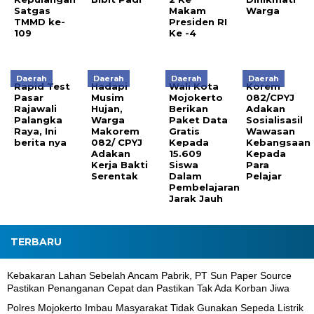
Satgas
Makam
Warga
TMMD ke-
Presiden RI
109
Ke -4
Daerah
Daerah
Daerah
Daerah
Rapid Test
Hadapi
Wali Kota
Korem
Pasar
Musim
Mojokerto
082/CPYJ
Rajawali
Hujan,
Berikan
Adakan
Palangka
Warga
Paket Data
Sosialisasil
Raya, Ini
Makorem
Gratis
Wawasan
berita nya
082/ CPYJ
Kepada
Kebangsaan
Adakan
15.609
Kepada
Kerja Bakti
Siswa
Para
Serentak
Dalam
Pelajar
Pembelajaran
Jarak Jauh
TERBARU
Kebakaran Lahan Sebelah Ancam Pabrik, PT Sun Paper Source
Pastikan Penanganan Cepat dan Pastikan Tak Ada Korban Jiwa
Polres Mojokerto Imbau Masyarakat Tidak Gunakan Sepeda Listrik