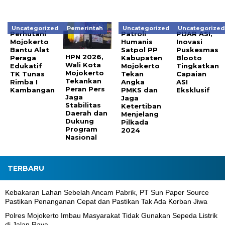
Uncategorized
Pemerintah
Uncategorized
Uncategorize
Perhutani
Patroli
PIJAR ASI,
Mojokerto
Humanis
Inovasi
Bantu Alat
Satpol PP
Puskesmas
HPN 2026,
Peraga
Kabupaten
Blooto
Wali Kota
Edukatif
Mojokerto
Tingkatkan
Mojokerto
TK Tunas
Tekan
Capaian
Tekankan
Rimba I
Angka
ASI
Peran Pers
Kambangan
PMKS dan
Eksklusif
Jaga
Jaga
Stabilitas
Ketertiban
Daerah dan
Menjelang
Dukung
Pilkada
Program
2024
Nasional
TERBARU
Kebakaran Lahan Sebelah Ancam Pabrik, PT Sun Paper Source
Pastikan Penanganan Cepat dan Pastikan Tak Ada Korban Jiwa
Polres Mojokerto Imbau Masyarakat Tidak Gunakan Sepeda Listrik
di Jalan Raya