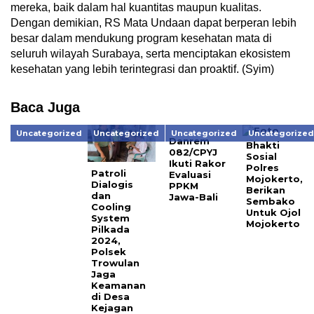
mereka, baik dalam hal kuantitas maupun kualitas.
Dengan demikian, RS Mata Undaan dapat berperan lebih
besar dalam mendukung program kesehatan mata di
seluruh wilayah Surabaya, serta menciptakan ekosistem
kesehatan yang lebih terintegrasi dan proaktif. (Syim)
Baca Juga
Uncategorized
Uncategorized
Uncategorized
Uncategorize
Danrem
Bhakti
082/CPYJ
Sosial
Ikuti Rakor
Polres
Patroli
Evaluasi
Mojokerto,
Dialogis
PPKM
Berikan
dan
Jawa-Bali
Sembako
Cooling
Untuk Ojol
System
Mojokerto
Pilkada
2024,
Polsek
Trowulan
Jaga
Keamanan
di Desa
Kejagan