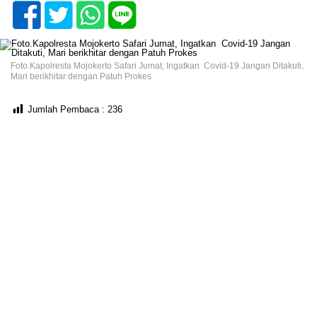
Foto.Kapolresta Mojokerto Safari Jumat, Ingatkan Covid-19 Jangan Ditakuti,
Mari berikhitar dengan Patuh Prokes
Jumlah Pembaca :
236