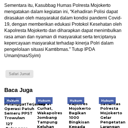
Sementara itu, Kasubbag Humas Polresta Mojokerto
mengatakan dalam kegiatan ini, “Kehadiran Polisi dapat
dirasakan oleh masyarakat dalam kondisi pandemi Covid-
19, dengan memberikan edukasi Protokol Kesehatan oleh
Kapolresta Mojokerto dan diharapkan dapat menimbulkan
rasa aman dan nyaman di masyarakat serta terciptanya
kepercayaan masyarakat terhadap kinerja Polri dalam
pengelolaan situasi Kamtibmas.” Tutup IPDA
Umam(mas/Syim)
Safari Jumat
Baca Juga
Hukum
Hukum
Hukum
Hukum
Jum’at
Kapolres
Satlantas
Curhat,
Mojokerto
Polresta
Wakapolres
Bagikan
Mojokerto
Jombang
1000
Gelar
Tampung
Bingkisan
Pengetatan
127
Keluhan
Kepada
Larangan