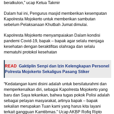
beratkulon,” ucap Ketua Takmir
Dalam hal ini, Pengurus masjid memberikan kesempatan
Kapolresta Mojokerto untuk memberikan sambutan
sebelum Pelaksanaan Khutbah Jumat dimulai.
Kapolresta Mojokerto menyampaiakan Dalam kondisi
pandemi Covid-19, bapak – bapak agar selalu menjaga
kesehatan dengan beraktifitas olahraga dan selalu
mematuhi protokol kesehatan
READ
Gaktiplin Senpi dan Izin Kelengkapan Personel
Polresta Mojokerto Sekaligus Pasang Stiker
“Kedatangan kami disini adalah untuk bersilaturahmi dan
memperkenalkan diri, sebagai Kapolresta Mojokerto yang
baru dan Saya tekankan, bahwa tugas pokok Polisi adalah
sebagai pelayan masyarakat, artinya bapak – bapak
sekalian merupakan Tuan kami yang harus kita layani
terkait gangguan Kamtibmas.” Ucap AKBP Rofiq Ripto