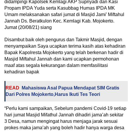
didampingi Kapolsek Kemlagi AKP Supriyadi dan Kasi
Propam IPDA Yuda serta Kasubbag Humas IPDA MK
Umam melaksanakan safari jumat di Masjid Jami’ Miftahul
Jannah Ds. Beratkulon Kec. Kemlagi Kab. Mojokerto.
Jumat (20/08/21) siang
Disambut baik oleh pengurus dan Takmir Masjid, dengan
menyampaikan Saya ucapkan terima kasih atas kehadiran
Bapak Kapolresta Mojokerto yang telah berkenan hadir di
Masjid Miftahul Jannah dan kami ucapkan permohonan
maaf atas segala kekurangan dalam memfasilitasi
kehadiran bapak
READ
Mahasiswa Asal Papua Mendapat SIM Gratis
Dari Polres Mojokerto,Harus Ikuti Tes Teori
“Perlu kami sampaikan, Sebelum pandemi Covid-19 setiap
hari jumat Masjid Mifathul Jannah dihadiri jama’ah sekitar
3 Desa, namun mengingat harus menjaga jarak sesuai
prokes maka jama’ah yang boleh hadir hanya warga desa