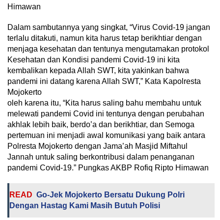
Himawan
Dalam sambutannya yang singkat, “Virus Covid-19 jangan
terlalu ditakuti, namun kita harus tetap berikhtiar dengan
menjaga kesehatan dan tentunya mengutamakan protokol
Kesehatan dan Kondisi pandemi Covid-19 ini kita
kembalikan kepada Allah SWT, kita yakinkan bahwa
pandemi ini datang karena Allah SWT,” Kata Kapolresta
Mojokerto
oleh karena itu, “Kita harus saling bahu membahu untuk
melewati pandemi Covid ini tentunya dengan perubahan
akhlak lebih baik, berdo’a dan berikhtiar, dan Semoga
pertemuan ini menjadi awal komunikasi yang baik antara
Polresta Mojokerto dengan Jama’ah Masjid Miftahul
Jannah untuk saling berkontribusi dalam penanganan
pandemi Covid-19.” Pungkas AKBP Rofiq Ripto Himawan
READ
Go-Jek Mojokerto Bersatu Dukung Polri
Dengan Hastag Kami Masih Butuh Polisi