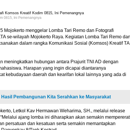
dim 0815, Ini Pemenangnya
5 Mojokerto menggelar Lomba Tari Remo dan Fotografi
TA se-wilayah Mojokerto Raya. Kegiatan Lomba Tari Remo da
ksanakan dalam rangka Komunikasi Sosial (Komsos) Kreatif TA
dan meningkatkan hubungan antara Prajurit TNI AD dengan
mahasiswa. Harapan yang ingin dicapai diantaranya
at kebudayaan daerah dan kearifan lokal lainnya yang ada di
 Hasil Pembangunan Kita Serahkan ke Masyarakat
kerto, Letkol Kav Hermawan Weharima, SH., melalui release
). “Melalui ajang lomba ini diharapkan akan semakin mempererat
kan persatuan dan kesatuan serta semakin memantapkan
 Danyonkav 8/Tank Kostrad.