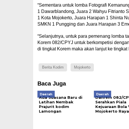
“Sementara untuk lomba Fotografi Kemanungg
1 Dawarblandong, Juara 2 Wahyu Fitrianto 
1 Kota Mojokerto, Juara Harapan 1 Shinta N
SMKN 1 Pungging dan Juara Harapan 3 Emeli
“Selanjutnya, untuk para pemenang lomba tar
Korem 082/CPYJ untuk berkompetisi dengan 
di tingkat Korem maka akan lanjut ke tingka
Berita Kodim
Mojokerto
Baca Juga
Daerah
Daerah
Ada Suasana Baru di
Danrem 082/CP
Latihan Nembak
Serahkan Piala
Prajurit kodim
Kejuaraan Bola 
Lamongan
Mojokerto Raya