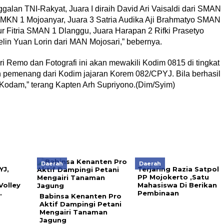
alan TNI-Rakyat, Juara I diraih David Ari Vaisaldi dari SMAN
SMKN 1 Mojoanyar, Juara 3 Satria Audika Aji Brahmatyo SMAN
ur Fitria SMAN 1 Dlanggu, Juara Harapan 2 Rifki Prasetyo
n Yuan Lorin dari MAN Mojosari,” bebernya.
i Remo dan Fotografi ini akan mewakili Kodim 0815 di tingkat
pemenang dari Kodim jajaran Korem 082/CPYJ. Bila berhasil
t Kodam,” terang Kapten Arh Supriyono.(Dim/Syim)
Daerah
Daerah
YJ,
Terjaring Razia Satpol
PP Mojokerto ,Satu
Volley
Mahasiswa Di Berikan
.
Pembinaan
Babinsa Kenanten Pro
Aktif Dampingi Petani
Mengairi Tanaman
Jagung