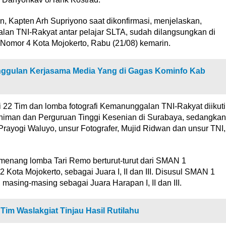
, Kapten Arh Supriyono saat dikonfirmasi, menjelaskan,
an TNI-Rakyat antar pelajar SLTA, sudah dilangsungkan di
Nomor 4 Kota Mojokerto, Rabu (21/08) kemarin.
nggulan Kerjasama Media Yang di Gagas Kominfo Kab
i 22 Tim dan lomba fotografi Kemanunggalan TNI-Rakyat diikuti
Seniman dan Perguruan Tinggi Kesenian di Surabaya, sedangkan
is, Prayogi Waluyo, unsur Fotografer, Mujid Ridwan dan unsur TNI,
emenang lomba Tari Remo berturut-turut dari SMAN 1
ta Mojokerto, sebagai Juara I, II dan III. Disusul SMAN 1
sing-masing sebagai Juara Harapan I, II dan III.
im Waslakgiat Tinjau Hasil Rutilahu