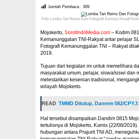
Jumlah Pembaca :
309
Foto Lomba Tari Remo Dan Fotografi Komsos Kreatif Ko
Mojokerto,
SorotIndoMedia.com
– Kodim 081
Kemanunggalan TNI-Rakyat antar pelajar SL
Fotografi Kemanunggalan TNI – Rakyat dila
2019.
Tujuan dari kegiatan ini untuk memelihara 
masyarakat umum, pelajar, siswa/siswi dan 
melestarikan kesenian tradisional, mengangk
wilayah Mojokerto.
READ
TMMD Ditutup, Danrem 082/CPYJ:
Hal tersebut disampaikan Dandim 0815 Mojo
tertulisnya di Mojokerto, Kamis (22/08/2019
hubungan antara Prajurit TNI AD, meneguh
kemanunggalan TNI-Rakyat,” tandas mantan