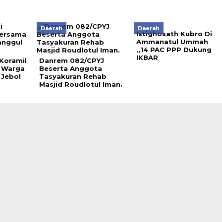
Daerah
Daerah
Istighosath Kubro Di
Ammanatul Ummah
,,14 PAC PPP Dukung
IKBAR
Koramil
Danrem 082/CPYJ
 Warga
Beserta Anggota
 Jebol
Tasyakuran Rehab
Masjid Roudlotul Iman.