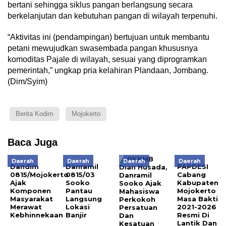
bertani sehingga siklus pangan berlangsung secara
berkelanjutan dan kebutuhan pangan di wilayah terpenuhi.
“Aktivitas ini (pendampingan) bertujuan untuk membantu
petani mewujudkan swasembada pangan khususnya
komoditas Pajale di wilayah, sesuai yang diprogramkan
pemerintah,” ungkap pria kelahiran Plandaan, Jombang.
(Dim/Syim)
Berita Kodim
Mojokerto
Baca Juga
Daerah
Daerah
Daerah
Daerah
Dandim
Danramil
PAPDESI
0815/Mojokerto
0815/03
Cabang
Ajak
Sooko
Kabupaten
Komponen
Pantau
Mojokerto
Masyarakat
Langsung
Masa Bakti
Merawat
Lokasi
2021-2026
Kebhinnekaan
Banjir
Resmi Di
Lantik Dan