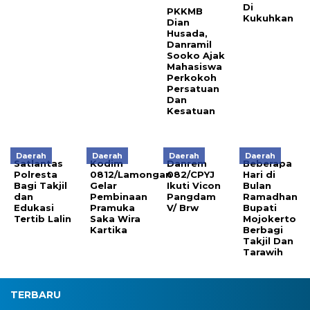
Di
PKKMB
Kukuhkan
Dian
Husada,
Danramil
Sooko Ajak
Mahasiswa
Perkokoh
Persatuan
Dan
Kesatuan
Daerah
Daerah
Daerah
Daerah
Satlantas
Kodim
Danrem
Beberapa
Polresta
0812/Lamongan
082/CPYJ
Hari di
Bagi Takjil
Gelar
Ikuti Vicon
Bulan
dan
Pembinaan
Pangdam
Ramadhan
Edukasi
Pramuka
V/ Brw
Bupati
Tertib Lalin
Saka Wira
Mojokerto
Kartika
Berbagi
Takjil Dan
Tarawih
TERBARU