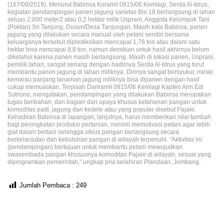
(167/09/2019). Menurut Babinsa Koramil 0815/06 Kemlagi, Serda Al-Idrus,
kegiatan pendampingan panen jagung varietas Bis-18 berlangsung di lahan
seluas 2.000 meter2 atau 0,2 hektar milik Usprani, Anggota Kelompok Tani
(Poktan) Sri Tanjung, Dusun/Desa Tanjungan. Masih kata Babinsa, panen
jagung yang dilakukan secara manual oleh petani sendiri bersama
keluarganya tersebut diprediksikan mencapai 1,76 ton atau dalam satu
hektar bisa mencapai 8,8 ton, namun demikian untuk hasil akhirnya belum
diketahui karena panen masih berlangsung. Masih di lokasi panen, Usprani,
pemilik lahan, sangat senang dengan hadirnya Serda Al-Idrus yang turut
membantu panen jagung di lahan miliknya. Dirinya sangat bersyukur, meski
kemarau panjang tanaman jagung miliknya bisa dipanen dengan hasil
cukup memuaskan. Terpisah Danramil 0815/06 Kemlagi Kapten Arm Edi
Sutrisno, mengatakan, pendampingan yang dilakukan Babinsa merupakan
tugas tambahan, dan bagian dari upaya khusus ketahanan pangan untuk
komoditas padi, jagung dan kedele atau yang populer disebut Pajale.
Kehadiran Babinsa di lapangan, lanjutnya, harus memberikan nilai tambah
bagi peningkatan produksi pertanian, minimil memotivasi petani agar lebih
giat dalam bertani sehingga siklus pangan berlangsung secara
berkelanjutan dan kebutuhan pangan di wilayah terpenuhi. “Aktivitas ini
(pendampingan) bertujuan untuk membantu petani mewujudkan
swasembada pangan khususnya komoditas Pajale di wilayah, sesuai yang
diprogramkan pemerintah,” ungkap pria kelahiran Plandaan, Jombang.
Jumlah Pembaca :
249