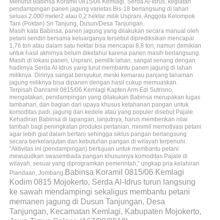
Menurut Babinsa Koramil 0815/06 Kemlagi, Serda Al-Idrus, kegiatan
pendampingan panen jagung varietas Bis-18 berlangsung di lahan
seluas 2.000 meter2 atau 0,2 hektar milik Usprani, Anggota Kelompok
Tani (Poktan) Sri Tanjung, Dusun/Desa Tanjungan.
Masih kata Babinsa, panen jagung yang dilakukan secara manual oleh
petani sendiri bersama keluarganya tersebut diprediksikan mencapai
1,76 ton atau dalam satu hektar bisa mencapai 8,8 ton, namun demikian
untuk hasil akhirnya belum diketahui karena panen masih berlangsung.
Masih di lokasi panen, Usprani, pemilik lahan, sangat senang dengan
hadirnya Serda Al-Idrus yang turut membantu panen jagung di lahan
miliknya. Dirinya sangat bersyukur, meski kemarau panjang tanaman
jagung miliknya bisa dipanen dengan hasil cukup memuaskan.
Terpisah Danramil 0815/06 Kemlagi Kapten Arm Edi Sutrisno,
mengatakan, pendampingan yang dilakukan Babinsa merupakan tugas
tambahan, dan bagian dari upaya khusus ketahanan pangan untuk
komoditas padi, jagung dan kedele atau yang populer disebut Pajale.
Kehadiran Babinsa di lapangan, lanjutnya, harus memberikan nilai
tambah bagi peningkatan produksi pertanian, minimil memotivasi petani
agar lebih giat dalam bertani sehingga siklus pangan berlangsung
secara berkelanjutan dan kebutuhan pangan di wilayah terpenuhi.
“Aktivitas ini (pendampingan) bertujuan untuk membantu petani
mewujudkan swasembada pangan khususnya komoditas Pajale di
wilayah, sesuai yang diprogramkan pemerintah,” ungkap pria kelahiran
Babinsa Koramil 0815/06 Kemlagi
Plandaan, Jombang.
Kodim 0815 Mojokerto, Serda Al-Idrus turun langsung
ke sawah mendampingi sekaligus membantu petani
memanen jagung di Dusun Tanjungan, Desa
Tanjungan, Kecamatan Kemlagi, Kabupaten Mojokerto,