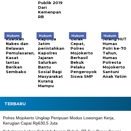
Publik 2019
Dari
Kemenpan
RB
Hukum
Hukum
Hukum
Hukum
Kuatkan
Kapolda
Gerak
Jelang HUT
Nakes dan
Jatim
Cepat,
Humas
Relawan
perintahkan
Polres
Polri ke-70
Pemulasaran,
Kapolres
Mojokerto
Tahun,
Kasat
Jajaran
Berhasil
Humas
lantas
Salurkan
Bekuk
Polresta
Berikan
Bantu
Pelaku
Mojokerto
Sembako
Sosial Bagi
Pengeroyok
Santuni
Masyarakat
Siswa SMP
Anak Yatim
Kurang
Mampu
TERBARU
Polres Mojokerto Ungkap Penipuan Modus Lowongan Kerja,
Kerugian Capai Rp630,5 Juta