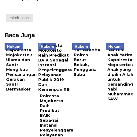
rokok ilegal
Baca Juga
Hukum
Hukum
Hukum
Hukum
Kapolresta
Satnarkoba
Santuni
Mojokerto :
Polres
Anak Yatim,
Ulama dan
Barut
Kapolresta
Santri
Bekuk,
Mojokerto :
Mengikuti
Pengguna
Anak yang
Pencanangan
Sabu
dipilih Allah
Gerakan
untuk
Santri
bersanding
Bermasker
Nabi
Muhammad
Polresta
SAW
Mojokerto
Raih
Predikat
BAIK
Sebagai
Instansi
Penyelenggara
Pelayanan