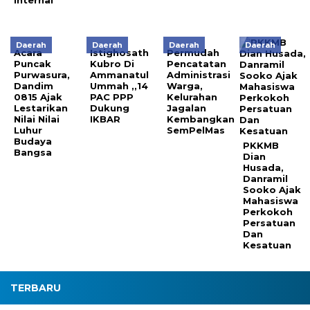
Internal
Daerah
Daerah
Daerah
Daerah
Acara
Istighosath
Permudah
Puncak
Kubro Di
Pencatatan
Purwasura,
Ammanatul
Administrasi
Dandim
Ummah ,,14
Warga,
0815 Ajak
PAC PPP
Kelurahan
Lestarikan
Dukung
Jagalan
Nilai Nilai
IKBAR
Kembangkan
Luhur
SemPelMas
Budaya
PKKMB
Bangsa
Dian
Husada,
Danramil
Sooko Ajak
Mahasiswa
Perkokoh
Persatuan
Dan
Kesatuan
TERBARU