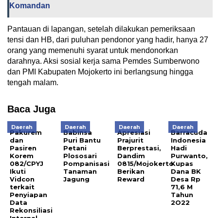
Komandan
Pantauan di lapangan, setelah dilakukan pemeriksaan
tensi dan HB, dari puluhan pendonor yang hadir, hanya 27
orang yang memenuhi syarat untuk mendonorkan
darahnya. Aksi sosial kerja sama Pemdes Sumberwono
dan PMI Kabupaten Mojokerto ini berlangsung hingga
tengah malam.
Baca Juga
Daerah
Daerah
Daerah
Daerah
Pakurem
Babinsa
Apresiasi
Barracuda
dan
Puri Bantu
Prajurit
Indonesia
Pasiren
Petani
Berprestasi,
Hadi
Korem
Plososari
Dandim
Purwanto,
082/CPYJ
Pompanisasi
0815/Mojokerto
Kupas
Ikuti
Tanaman
Berikan
Dana BK
Vidcon
Jagung
Reward
Desa Rp
terkait
71,6 M
Penyiapan
Tahun
Data
2O22
Rekonsiliasi