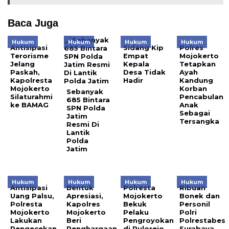
Baca Juga
Hukum
Hukum
Hukum
Hukum
Antisipasi
Sidang Kip
Polres
Terorisme
Empat
Mojokerto
Jelang
Kepala
Tetapkan
Paskah,
Desa Tidak
Ayah
Kapolresta
Hadir
Kandung
Mojokerto
Korban
Sebanyak
Silaturahmi
Pencabulan
685 Bintara
ke BAMAG
Anak
SPN Polda
Sebagai
Jatim
Tersangka
Resmi Di
Lantik
Polda
Jatim
Hukum
Hukum
Hukum
Hukum
Antisipasi
Bentuk
Polresta
Ribuan
Uang Palsu,
Apresiasi,
Mojokerto
Bonek dan
Polresta
Kapolres
Bekuk
Personil
Mojokerto
Mojokerto
Pelaku
Polri
Lakukan
Beri
Pengroyokan
Polrestabes
Pengecekan
Penghargaan
di Pulorejo
Surabaya