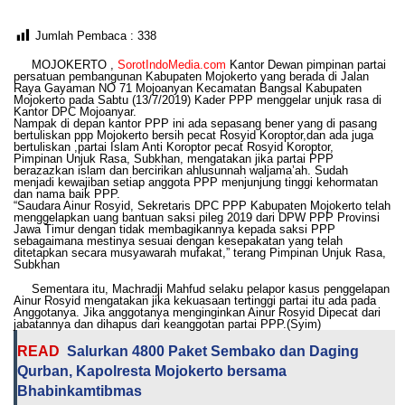
Jumlah Pembaca :
338
MOJOKERTO ,
SorotIndoMedia.com
Kantor Dewan pimpinan partai
persatuan pembangunan Kabupaten Mojokerto yang berada di Jalan
Raya Gayaman NO 71 Mojoanyan Kecamatan Bangsal Kabupaten
Mojokerto pada Sabtu (13/7/2019) Kader PPP menggelar unjuk rasa di
Kantor DPC Mojoanyar.
Nampak di depan kantor PPP ini ada sepasang bener yang di pasang
bertuliskan ppp Mojokerto bersih pecat Rosyid Koroptor,dan ada juga
bertuliskan ,partai Islam Anti Koroptor pecat Rosyid Koroptor,
Pimpinan Unjuk Rasa, Subkhan, mengatakan jika partai PPP
berazazkan islam dan bercirikan ahlusunnah waljama’ah. Sudah
menjadi kewajiban setiap anggota PPP menjunjung tinggi kehormatan
dan nama baik PPP.
“Saudara Ainur Rosyid, Sekretaris DPC PPP Kabupaten Mojokerto telah
menggelapkan uang bantuan saksi pileg 2019 dari DPW PPP Provinsi
Jawa Timur dengan tidak membagikannya kepada saksi PPP
sebagaimana mestinya sesuai dengan kesepakatan yang telah
ditetapkan secara musyawarah mufakat,” terang Pimpinan Unjuk Rasa,
Subkhan
Sementara itu, Machradji Mahfud selaku pelapor kasus penggelapan
Ainur Rosyid mengatakan jika kekuasaan tertinggi partai itu ada pada
Anggotanya. Jika anggotanya menginginkan Ainur Rosyid Dipecat dari
jabatannya dan dihapus dari keanggotan partai PPP.(Syim)
READ
Salurkan 4800 Paket Sembako dan Daging
Qurban, Kapolresta Mojokerto bersama
Bhabinkamtibmas