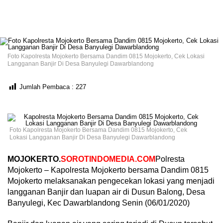
Foto Kapolresta Mojokerto Bersama Dandim 0815 Mojokerto, Cek Lokasi
Langganan Banjir Di Desa Banyulegi Dawarblandong
Jumlah Pembaca :
227
Foto Kapolresta Mojokerto Bersama Dandim 0815 Mojokerto, Cek
Lokasi Langganan Banjir Di Desa Banyulegi Dawarblandong
MOJOKERTO.
SOROTINDOMEDIA.COM
Polresta
Mojokerto – Kapolresta Mojokerto bersama Dandim 0815
Mojokerto melaksanakan pengecekan lokasi yang menjadi
langganan Banjir dan luapan air di Dusun Balong, Desa
Banyulegi, Kec Dawarblandong Senin (06/01/2020)