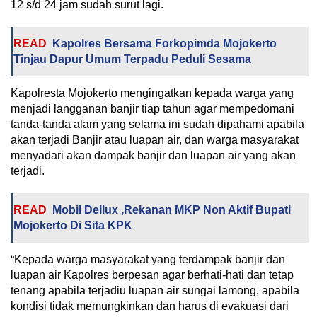
12 s/d 24 jam sudah surut lagi.
READ
Kapolres Bersama Forkopimda Mojokerto
Tinjau Dapur Umum Terpadu Peduli Sesama
Kapolresta Mojokerto mengingatkan kepada warga yang
menjadi langganan banjir tiap tahun agar mempedomani
tanda-tanda alam yang selama ini sudah dipahami apabila
akan terjadi Banjir atau luapan air, dan warga masyarakat
menyadari akan dampak banjir dan luapan air yang akan
terjadi.
READ
Mobil Dellux ,Rekanan MKP Non Aktif Bupati
Mojokerto Di Sita KPK
“Kepada warga masyarakat yang terdampak banjir dan
luapan air Kapolres berpesan agar berhati-hati dan tetap
tenang apabila terjadiu luapan air sungai lamong, apabila
kondisi tidak memungkinkan dan harus di evakuasi dari