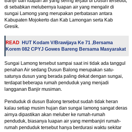
Banjir dan luapan air yang sering terjadi di Dusun tersebut,
di sebabkan melubernya luapan air yang mengalir di
sungai Lamong yang merupakan perbatasan antara
Kabupaten Mojokerto dan Kab Lamongan serta Kab
Gresik.
READ
HUT Kodam V/Brawijaya Ke 71 ,Bersama
Korem 082 CPYJ Gowes Bareng Bersama Masyarakat
Sungai Lamong tersebut sampai saat ini tidak ada tanggul
penahan Air sedang Dusun Balong merupakan satu-
satunya dusun yang berada paling dekat dengan sungai,
terdapat beberapa rumah penduduk yang menjadi
langganan Banjir musiman.
Penduduk di dusun Balong tersebut sudah tidak heran
kalau setiap musim hujan dan sungai lamong sangat deras
airnya dipastikan akan meluber ke rumah-rumah
penduduk, biasanya luapan air yang membanjiri rumah-
rumah penduduk tersebut hanya berdurasi waktu sekitar