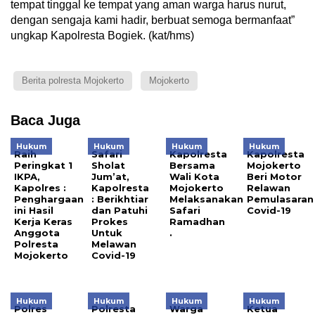
tempat tinggal ke tempat yang aman warga harus nurut,
dengan sengaja kami hadir, berbuat semoga bermanfaat”
ungkap Kapolresta Bogiek. (kat/hms)
Berita polresta Mojokerto
Mojokerto
Baca Juga
Hukum
Hukum
Hukum
Hukum
Raih
Safari
Kapolresta
Kapolresta
Peringkat 1
Sholat
Bersama
Mojokerto
IKPA,
Jum’at,
Wali Kota
Beri Motor
Kapolres :
Kapolresta
Mojokerto
Relawan
Penghargaan
: Berikhtiar
Melaksanakan
Pemulasaran
ini Hasil
dan Patuhi
Safari
Covid-19
Kerja Keras
Prokes
Ramadhan
Anggota
Untuk
.
Polresta
Melawan
Mojokerto
Covid-19
Hukum
Hukum
Hukum
Hukum
Polres
Polresta
Warga
Ketua