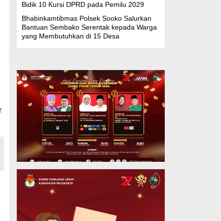
Bidik 10 Kursi DPRD pada Pemilu 2029
Bhabinkamtibmas Polsek Sooko Salurkan
Bantuan Sembako Serentak kepada Warga
yang Membutuhkan di 15 Desa
r