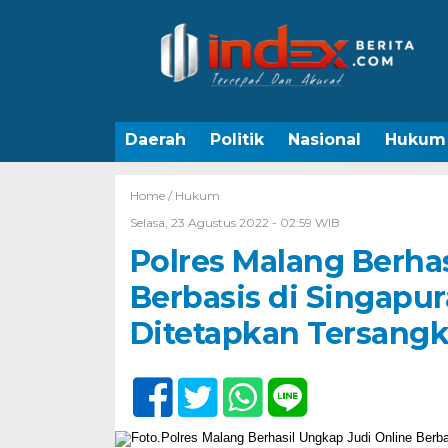
Daerah
Politik
Nasional
Hukum
Home /
Hukum
Selasa, 23 Agustus 2022 - 02:59 WIB
Polres Malang Berha
Berbasis di Singapu
Ditetapkan Tersang