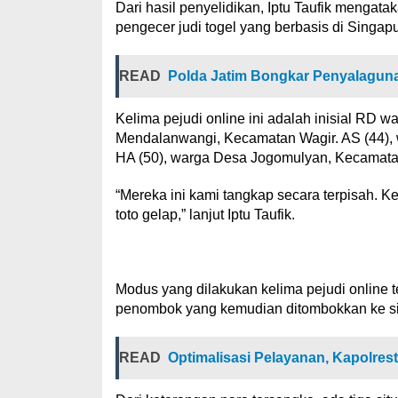
Dari hasil penyelidikan, Iptu Taufik mengat
pengecer judi togel yang berbasis di Singa
READ
Polda Jatim Bongkar Penyalaguna
Kelima pejudi online ini adalah inisial RD
Mendalanwangi, Kecamatan Wagir. AS (44),
HA (50), warga Desa Jogomulyan, Kecamatan
“Mereka ini kami tangkap secara terpisah. K
toto gelap,” lanjut Iptu Taufik.
Modus yang dilakukan kelima pejudi online 
penombok yang kemudian ditombokkan ke situ
READ
Optimalisasi Pelayanan, Kapolres