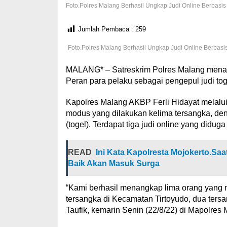
Foto.Polres Malang Berhasil Ungkap Judi Online Berbasi
Jumlah Pembaca :
259
Foto.Polres Malang Berhasil Ungkap Judi Online Berbasi
MALANG* – Satreskrim Polres Malang menangk
Peran para pelaku sebagai pengepul judi to
Kapolres Malang AKBP Ferli Hidayat melalu
modus yang dilakukan kelima tersangka, de
(togel). Terdapat tiga judi online yang didug
READ
Ini Kata Kapolresta Mojokerto.Sa
Baik Akan Masuk Surga
“Kami berhasil menangkap lima orang yang m
tersangka di Kecamatan Tirtoyudo, dua tersa
Taufik, kemarin Senin (22/8/22) di Mapolres 